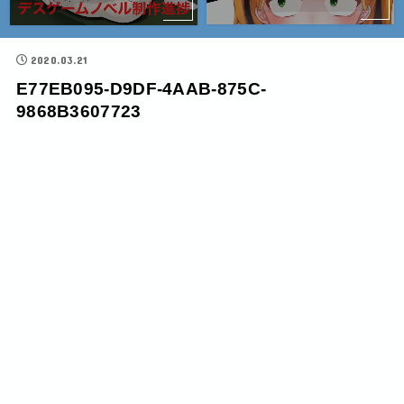
2020.03.21
E77EB095-D9DF-4AAB-875C-
9868B3607723