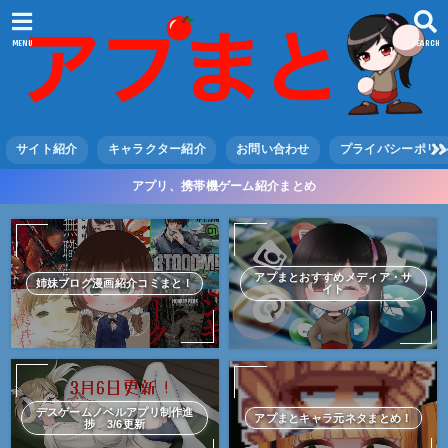
MENU
SEARCH
サイト紹介
キャラクター紹介
お問い合わせ
プライバシーポリ
アプリ、携帯機ゲーム紹介まとめ
アプまとおすすめメディア・サ
姉妹ブログ漫画紹介コミまと！
イト
デスゲームノベルアプリ制作進
アプまとキャラ元ネタまとめ！
捗 3/6更新