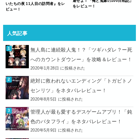
避せよ！「俺と鬼嫁の100日戦記」
いたちの夜 11人目の訪問者』をレ
をレビュー！
ビュー！
人気記事
無人島に連続殺人鬼！？「ツギハダレ？ー死
へのカウントダウンー」を攻略＆レビュー！
2020年1月28日 に投稿された
絶対に救われないエンディング「トガビトノ
センリツ」をネタバレレビュー！
2020年8月5日 に投稿された
管理人が最も愛するデスゲームアプリ！「鈍
色のバタフライ」をネタバレレビュー！
2020年5月9日 に投稿された