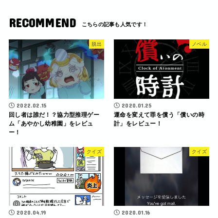
RECOMMEND
脱出
ノベル
2022.02.15
2020.01.25
回し者は誰だ！？協力型推理ゲー
運命を変えて罪を償う「償いの時
ム「あやかし幼稚園」をレビュ
計」をレビュー！
ー！
クイズ
クイズ
2020.04.19
2020.01.16