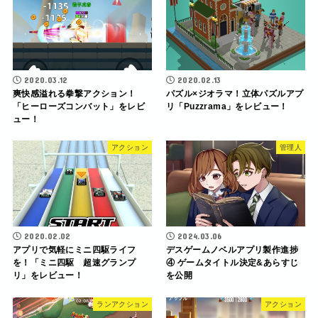
2020.03.12
2020.02.13
爽快感溢れる拳撃アクション！
パズル×ジオラマ！立体パズルアプ
「ヒーローズコンバット」をレビ
リ「Puzzrama」をレビュー！
ュー！
アクション
管理人
2020.02.02
2024.03.06
アプリで気軽にミニ四駆ライフ
デスゲームノベルアプリ製作進捗
を！「ミニ四駆 超速グランプ
④ ゲームタイトル決定&あらすじ
リ」をレビュー！
を公開
ランアクション
アクション