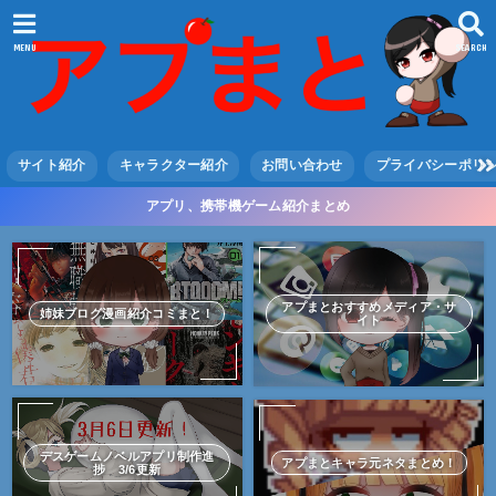
MENU
SEARCH
サイト紹介
キャラクター紹介
お問い合わせ
プライバシーポリ
アプリ、携帯機ゲーム紹介まとめ
アプまとおすすめメディア・サ
姉妹ブログ漫画紹介コミまと！
イト
デスゲームノベルアプリ制作進
アプまとキャラ元ネタまとめ！
捗 3/6更新