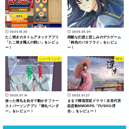
2024.10.20
2020.05.09
たこ焼きのタイムアタックアプリ
残酷な幻想と悲しみのデスゲーム
「たこ焼き職人の戦い」をレビュ
「鈍色のバタフライ」をレビュ
ー！
ー！
シューティング
RPG
2020.07.14
2022.01.27
放った弾丸を自分で動かすファー
まるで韓流宮廷ドラマ！次世代宮
ストパーソンアプリ「弾丸ベンダ
廷恋歌MMORPG「FUSHO-浮
ー」をレビュー！
生-」をレビュー！