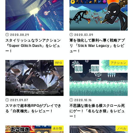
2020.08.29
2020.03.09
スタイリッシュなランアクション
軍を強化して勝利へ導く戦略アプ
『Super Glitch Dash」をレビュ
リ 「Stick War Legacy」をレビ
ー！
ュー！
RPG
アクション
2021.09.07
2020.10.16
スマホで超本格RPGがプレイでき
不思議な猫を操る横スクロール死
る「白夜極光」をレビュー！
にゲー！「名もなき猫」をレビュ
ー！
未分類
ノベル