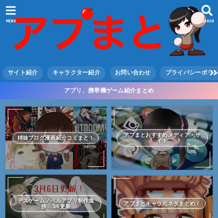
MENU
SEARCH
サイト紹介
キャラクター紹介
お問い合わせ
プライバシーポリ
アプリ、携帯機ゲーム紹介まとめ
アプまとおすすめメディア・サ
姉妹ブログ漫画紹介コミまと！
イト
デスゲームノベルアプリ制作進
アプまとキャラ元ネタまとめ！
捗 3/6更新