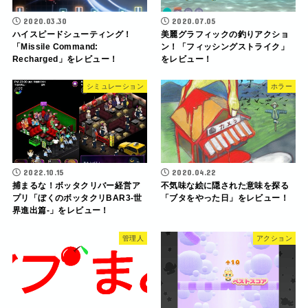
2020.03.30
2020.07.05
ハイスピードシューティング！
美麗グラフィックの釣りアクショ
「Missile Command:
ン！「フィッシングストライク」
Recharged」をレビュー！
をレビュー！
シミュレーション
ホラー
2022.10.15
2020.04.22
捕まるな！ボッタクリバー経営ア
不気味な絵に隠された意味を探る
プリ「ぼくのボッタクリBAR3-世
「ブタをやった日」をレビュー！
界進出篇-」をレビュー！
管理人
アクション