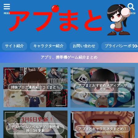
MENU
SEARCH
サイト紹介
キャラクター紹介
お問い合わせ
プライバシーポリ
アプリ、携帯機ゲーム紹介まとめ
アプまとおすすめメディア・サ
姉妹ブログ漫画紹介コミまと！
イト
デスゲームノベルアプリ制作進
アプまとキャラ元ネタまとめ！
捗 3/6更新