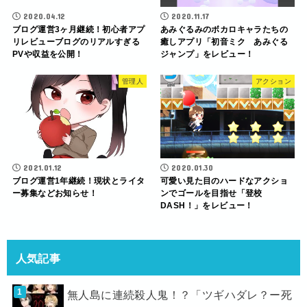
2020.04.12
2020.11.17
ブログ運営3ヶ月継続！初心者アプ
あみぐるみのボカロキャラたちの
リレビューブログのリアルすぎる
癒しアプリ「初音ミク あみぐる
PVや収益を公開！
ジャンプ」をレビュー！
管理人
アクション
2021.01.12
2020.01.30
ブログ運営1年継続！現状とライタ
可愛い見た目のハードなアクショ
ー募集などお知らせ！
ンでゴールを目指せ「登校
DASH！」をレビュー！
人気記事
無人島に連続殺人鬼！？「ツギハダレ？ー死