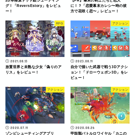
2D本格派ドット絵シューティン
【PR】幕末の剣士たちと恋人
グ！「ReversEstory」をレビュ
に！？「恋愛幕末カレシ〜時の彼
ー！
方で花咲く恋〜」レビュー！
RPG
アクション
2021.08.13
2023.08.11
放置世界と未熟な少女「偽りのア
自分で描いた武器で戦う3Dアクシ
リス」をレビュー！
ョン！「ドローウェポン3D」をレ
ビュー！
アクション
アクション
2020.07.11
2020.08.26
ゾンビシューティングアプリ
甲殻類バトルロワイヤル「カニの