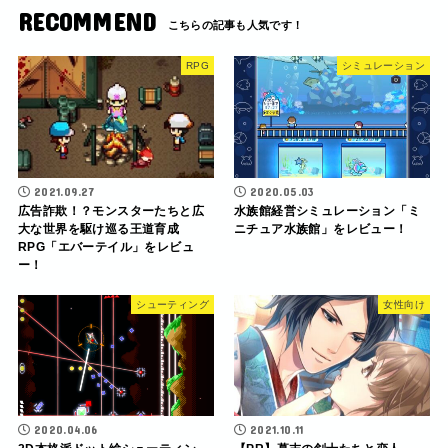
RECOMMEND
RPG
シミュレーション
2021.09.27
2020.05.03
広告詐欺！？モンスターたちと広
水族館経営シミュレーション「ミ
大な世界を駆け巡る王道育成
ニチュア水族館」をレビュー！
RPG「エバーテイル」をレビュ
ー！
シューティング
女性向け
2020.04.06
2021.10.11