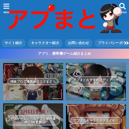
MENU
SEARCH
サイト紹介
キャラクター紹介
お問い合わせ
プライバシーポリ
アプリ、携帯機ゲーム紹介まとめ
アプまとおすすめメディア・サ
姉妹ブログ漫画紹介コミまと！
イト
デスゲームノベルアプリ制作進
アプまとキャラ元ネタまとめ！
捗 3/6更新