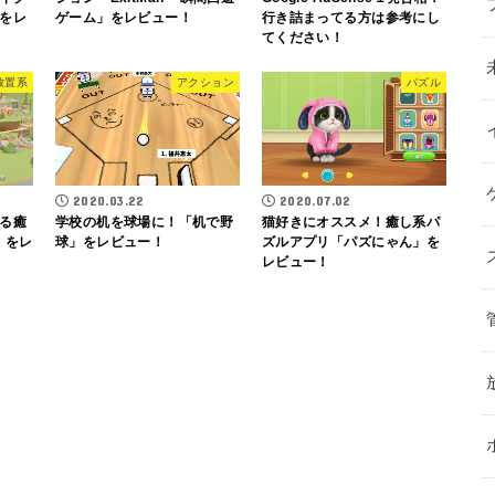
をレ
ゲーム」をレビュー！
行き詰まってる方は参考にし
てください！
放置系
アクション
パズル
2020.03.22
2020.07.02
る癒
学校の机を球場に！「机で野
猫好きにオススメ！癒し系パ
d」をレ
球」をレビュー！
ズルアプリ「パズにゃん」を
レビュー！