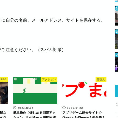
ーに自分の名前、メールアドレス、サイトを保存する。
でご注意ください。（スパム対策）
RPG
アクション
管理人
2023.10.07
2020.01.22
麗な
簡単操作で楽しめる回避アク
アプリゲーム紹介サイトで
イク
ション「ExitMan – 瞬間回避
Google AdSense１発合格！