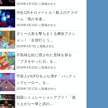
2020年1月15日 に投稿された
沖合125キロメートル！船上のデスゲ
ーム「黒の令達...
2020年3月14日 に投稿された
ダミー人形を撃ちまくる爽快アクシ
ョン！「全部打とう...
2020年4月7日 に投稿された
不気味な絵に隠された意味を探る
「ブタをやった日」を...
2020年4月22日 に投稿された
宇宙人のUFOをぶち壊す「バッティ
ングヒーロー」を...
2020年7月17日 に投稿された
戦国シミュレーションアプリ！「成
り上がり〜華と武の...