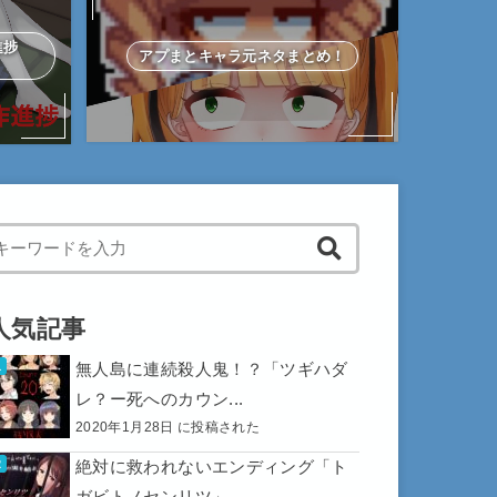
作進捗
アプまとキャラ元ネタまとめ！
hen autocomplete results are available use up and down arrows to 
人気記事
無人島に連続殺人鬼！？「ツギハダ
レ？ー死へのカウン...
2020年1月28日 に投稿された
絶対に救われないエンディング「ト
ガビトノセンリツ」...