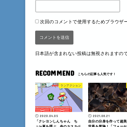
次回のコメントで使用するためブラウザ
日本語が含まれない投稿は無視されますの
RECOMMEND
ランアクション
2020.04.05
2021.08.21
「クレヨンしんちゃん ち
自分の分身を作って超美
ょ〜嵐を呼ぶ 炎のカスカベ
世界を冒険！「フォーセ