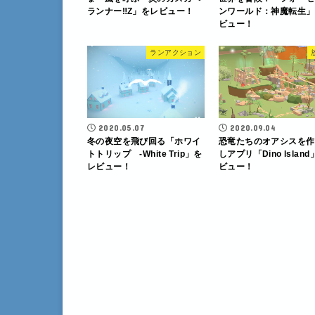
ランナー‼︎Z」をレビュー！
ンワールド：神魔転生」
ビュー！
ランアクション
2020.05.07
2020.09.04
冬の夜空を飛び回る「ホワイ
恐竜たちのオアシスを作
トトリップ -White Trip」を
しアプリ「Dino lslan
レビュー！
ビュー！