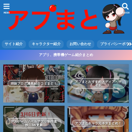
MENU
SEARCH
サイト紹介
キャラクター紹介
お問い合わせ
プライバシーポリ
アプリ、携帯機ゲーム紹介まとめ
アプまとおすすめメディア・サ
姉妹ブログ漫画紹介コミまと！
イト
デスゲームノベルアプリ制作進
アプまとキャラ元ネタまとめ！
捗 3/6更新