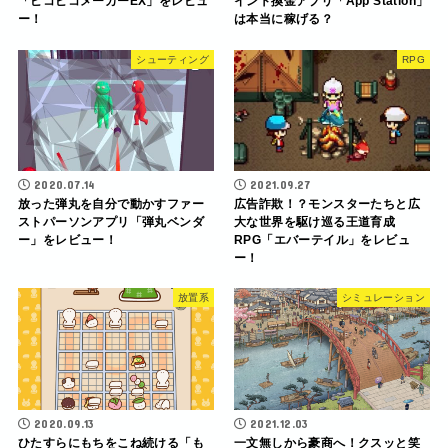
「ピコピコメーカーEX」をレビュ
イント換金アプリ「App Station」
ー！
は本当に稼げる？
シューティング
RPG
2020.07.14
2021.09.27
放った弾丸を自分で動かすファー
広告詐欺！？モンスターたちと広
ストパーソンアプリ「弾丸ベンダ
大な世界を駆け巡る王道育成
ー」をレビュー！
RPG「エバーテイル」をレビュ
ー！
放置系
シミュレーション
2020.09.13
2021.12.03
ひたすらにもちをこね続ける「も
一文無しから豪商へ！クスッと笑