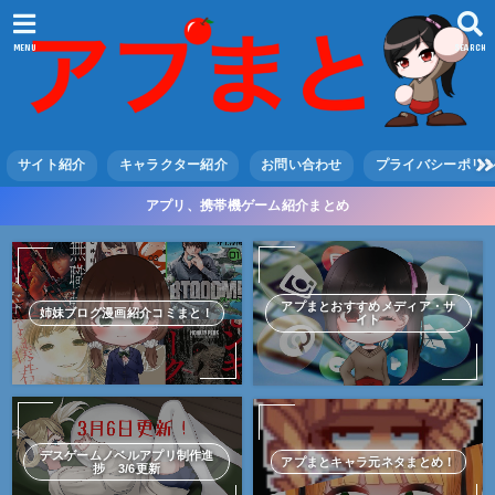
MENU
SEARCH
サイト紹介
キャラクター紹介
お問い合わせ
プライバシーポリ
アプリ、携帯機ゲーム紹介まとめ
アプまとおすすめメディア・サ
姉妹ブログ漫画紹介コミまと！
イト
デスゲームノベルアプリ制作進
アプまとキャラ元ネタまとめ！
捗 3/6更新