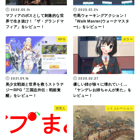
2022.05.14
2020.03.24
マフィアのボスとして刺激的な世
竹馬ウォーキングアクション！
界で生き抜け！「ザ・グランドマ
「Walk Master(ウォークマスタ
フィア」をレビュー！
ー)」をレビュー！
RPG
ホラー
2021.09.16
2020.02.27
美少女戦姫と世界を救うストラテ
優しい姉が徐々に壊れていく…
ジーRPG「三国志外伝：戦姫覚
「ヤンデレお姉ちゃんが来た」を
醒」をレビュー！
レビュー！
管理人
シミュレーション