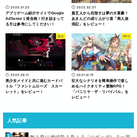
2020.01.22
2022.02.07
アプリゲーム紹介サイトでGoogle
貧乏人から目指すは夢の大富豪！
AdSense１発合格！行き詰まって
あきんどの成り上がり道「商人放
る方は参考にしてください！
浪記」をレビュー！
脱出
RPG
2020.08.17
2021.12.19
美少女メイドと共に進むカードバ
壮大なシナリオを簡単操作で楽し
トル「ファントムローズ スカー
めるハイクオリティ冒険RPG！
レット」をレビュー！
「パニリヤ・ザ・リバイバル」を
レビュー！
人気記事
無人島に連続殺人鬼！？「ツギハダレ？ー死