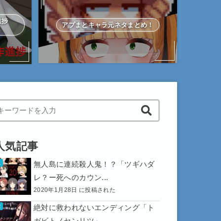
作進捗
アプまとキャラ元ネタまとめ！
hen autocomplete results are available use up and down arrows to 
人気記事
無人島に連続殺人鬼！？「ツギハダ
レ？ー死へのカウン...
2020年1月28日 に投稿された
絶対に救われないエンディング「ト
ガビトノセンリツ」...