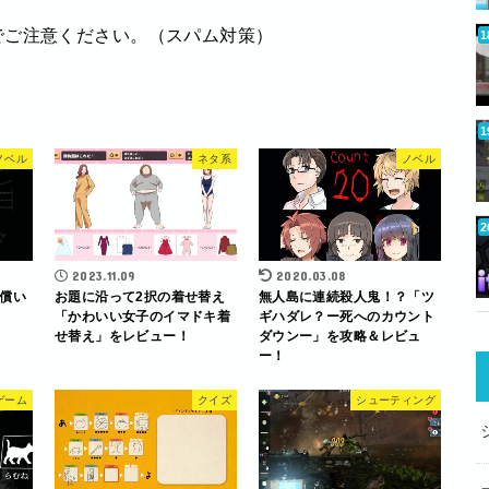
でご注意ください。（スパム対策）
ノベル
ネタ系
ノベル
2023.11.09
2020.03.08
償い
お題に沿って2択の着せ替え
無人島に連続殺人鬼！？「ツ
「かわいい女子のイマドキ着
ギハダレ？ー死へのカウント
せ替え」をレビュー！
ダウンー」を攻略＆レビュ
ー！
ゲーム
クイズ
シューティング