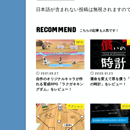
日本語が含まれない投稿は無視されますの
RECOMMEND
RPG
2021.08.27
2020.01.25
自作のオリジナルキャラが作
運命を変えて罪を償う「
れる育成RPG「ラクガキキン
の時計」をレビュー！
グダム」をレビュー！
アクション
デス