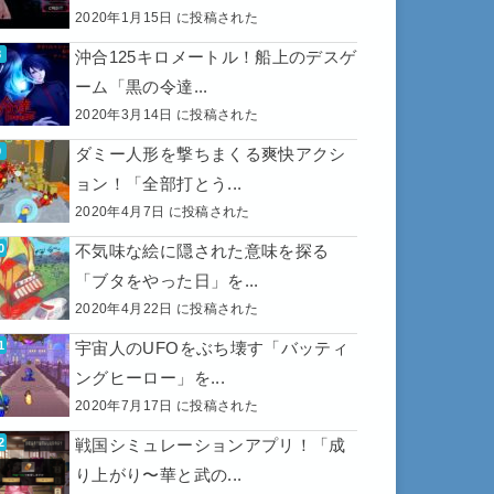
2020年1月15日 に投稿された
沖合125キロメートル！船上のデスゲ
ーム「黒の令達...
2020年3月14日 に投稿された
ダミー人形を撃ちまくる爽快アクシ
ョン！「全部打とう...
2020年4月7日 に投稿された
不気味な絵に隠された意味を探る
「ブタをやった日」を...
2020年4月22日 に投稿された
宇宙人のUFOをぶち壊す「バッティ
ングヒーロー」を...
2020年7月17日 に投稿された
戦国シミュレーションアプリ！「成
り上がり〜華と武の...