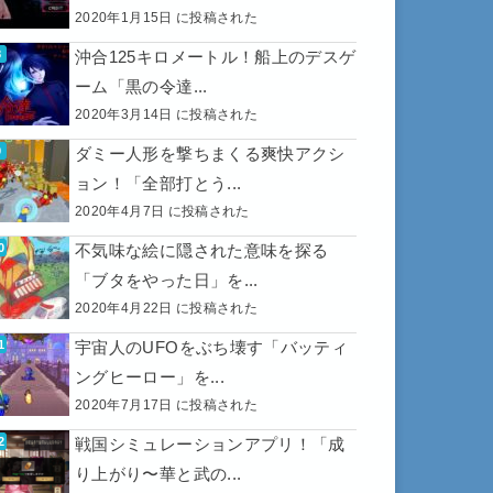
2020年1月15日 に投稿された
沖合125キロメートル！船上のデスゲ
ーム「黒の令達...
2020年3月14日 に投稿された
ダミー人形を撃ちまくる爽快アクシ
ョン！「全部打とう...
2020年4月7日 に投稿された
不気味な絵に隠された意味を探る
「ブタをやった日」を...
2020年4月22日 に投稿された
宇宙人のUFOをぶち壊す「バッティ
ングヒーロー」を...
2020年7月17日 に投稿された
戦国シミュレーションアプリ！「成
り上がり〜華と武の...