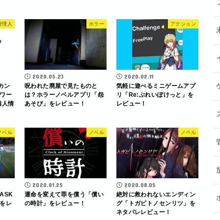
管理人
ホラー
アクション
2020.05.23
2020.02.11
カン
呪われた廃屋で見たものと
気軽に遊べるミニゲームアプ
宅ワー
は？ホラーノベルアプリ「怨
リ「Re:ぷれいぽけっと」を
個人情
あそび」をレビュー！
レビュー！
ノベル
ノベル
ノベル
2020.01.25
2020.08.05
ASK
運命を変えて罪を償う「償い
絶対に救われないエンディン
をレ
の時計」をレビュー！
グ「トガビトノセンリツ」を
ネタバレレビュー！