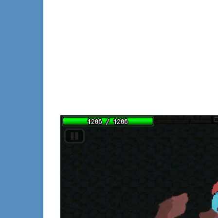
動
画
プ
レ
ー
ヤ
ー