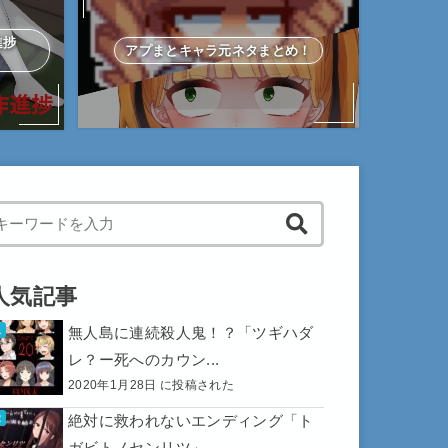
作進捗
アプまとキャラ元ネタまとめ！
hen autocomplete results are available use up and down arrows to 
人気記事
無人島に連続殺人鬼！？「ツギハダ
レ？ー死へのカウン...
2020年1月28日 に投稿された
絶対に救われないエンディング「ト
ガビトノセンリツ」...