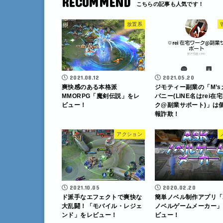
RECOMMEND
放置系
2021.08.12
2021.05.20
爽快感のある本格派
ジモティー副業の「M’s
MMORPG「魔剣伝説」をレ
パニー(LINE名はrei在
ビュー！
ク@副業サポート)」は
報詐欺！
アクション
2021.10.05
2020.02.20
ド派手なエフェクトで爽快な
簡単ノベル制作アプリ「
大乱闘！「モバイル・レジェ
ノベルゲームメーカー」
ンド」をレビュー！
ビュー！