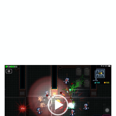
動
画
プ
レ
ー
ヤ