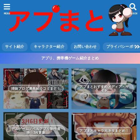
MENU
SEARCH
サイト紹介
キャラクター紹介
お問い合わせ
プライバシーポリ
アプリ、携帯機ゲーム紹介まとめ
アプまとおすすめメディア・サ
姉妹ブログ漫画紹介コミまと！
イト
デスゲームノベルアプリ制作進
アプまとキャラ元ネタまとめ！
捗 3/6更新