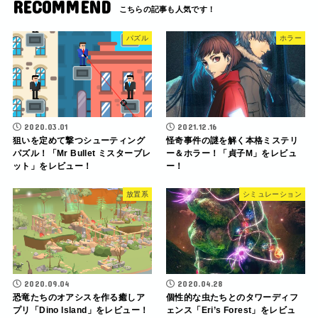
RECOMMEND
パズル
ホラー
2020.03.01
2021.12.16
狙いを定めて撃つシューティング
怪奇事件の謎を解く本格ミステリ
パズル！「Mr Bullet ミスターブレ
ー＆ホラー！「貞子M」をレビュ
ット」をレビュー！
ー！
放置系
シミュレーション
2020.09.04
2020.04.28
恐竜たちのオアシスを作る癒しア
個性的な虫たちとのタワーディフ
プリ「Dino lsland」をレビュー！
ェンス「Eri’s Forest」をレビュ