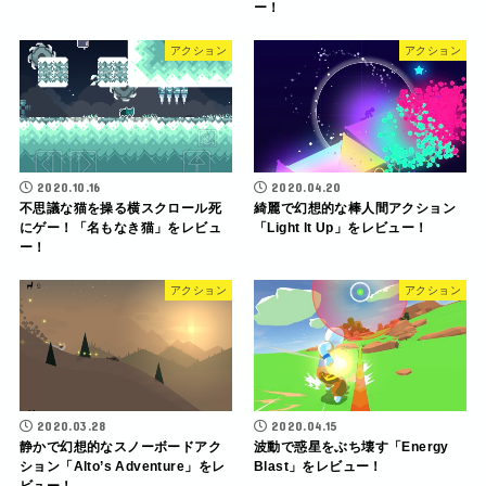
ー！
アクション
アクション
2020.10.16
2020.04.20
不思議な猫を操る横スクロール死
綺麗で幻想的な棒人間アクション
にゲー！「名もなき猫」をレビュ
「Light lt Up」をレビュー！
ー！
アクション
アクション
2020.03.28
2020.04.15
静かで幻想的なスノーボードアク
波動で惑星をぶち壊す「Energy
ション「Alto’s Adventure」をレ
Blast」をレビュー！