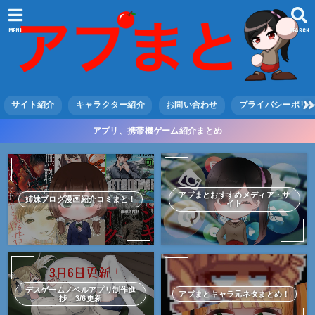
MENU
SEARCH
サイト紹介
キャラクター紹介
お問い合わせ
プライバシーポリ
アプリ、携帯機ゲーム紹介まとめ
アプまとおすすめメディア・サ
姉妹ブログ漫画紹介コミまと！
イト
デスゲームノベルアプリ制作進
アプまとキャラ元ネタまとめ！
捗 3/6更新