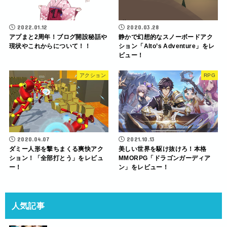
2022.01.12
2020.03.28
アプまと2周年！ブログ開設秘話や
静かで幻想的なスノーボードアク
現状やこれからについて！！
ション「Alto’s Adventure」をレ
ビュー！
アクション
RPG
2020.04.07
2021.10.13
ダミー人形を撃ちまくる爽快アク
美しい世界を駆け抜けろ！本格
ション！「全部打とう」をレビュ
MMORPG「ドラゴンガーディア
ー！
ン」をレビュー！
人気記事