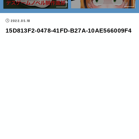
2022.05.18
15D813F2-0478-41FD-B27A-10AE566009F4