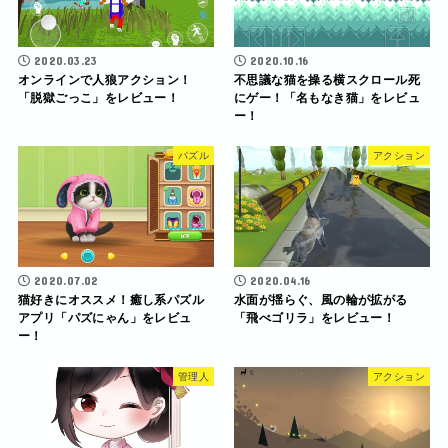
2020.03.23
2020.10.16
オンラインで人狼アクション！
不思議な猫を操る横スクロール死
「脱獄ごっこ」をレビュー！
にゲー！「名もなき猫」をレビュ
ー！
パズル
アクション
2020.07.02
2020.04.16
猫好きにオススメ！癒し系パズル
水面が揺らぐ、風の輪が拡がる
アプリ「パズにゃん」をレビュ
「飛べゴリラ」をレビュー！
ー！
管理人
アクション