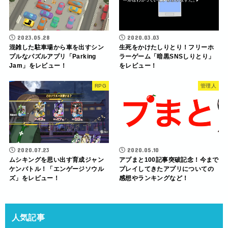
2023.05.28
2020.03.03
混雑した駐車場から車を出すシン
生死をかけたしりとり！フリーホ
プルなパズルアプリ「Parking
ラーゲーム「暗黒SNSしりとり」
Jam」をレビュー！
をレビュー！
RPG
管理人
2020.07.23
2020.05.10
ムシキングを思い出す育成ジャン
アプまと100記事突破記念！今まで
ケンバトル！「エンゲージソウル
プレイしてきたアプリについての
ズ」をレビュー！
感想やランキングなど！
人気記事