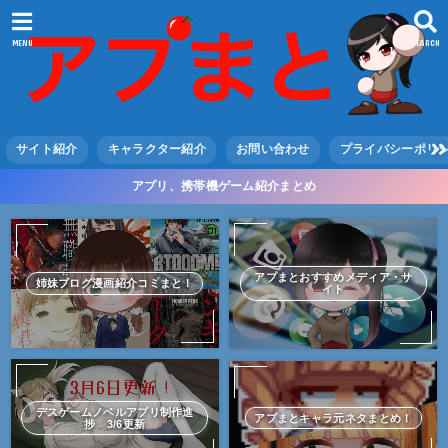
MENU
SEARCH
サイト紹介
キャラクター紹介
お問い合わせ
プライバシーポリ
アプリ、携帯機ゲーム紹介まとめ
アプまとおすすめメディア・サ
姉妹ブログ漫画紹介コミまと！
イト
デスゲームノベルアプリ制作進
アプまとキャラ元ネタまとめ！
捗 3/6更新