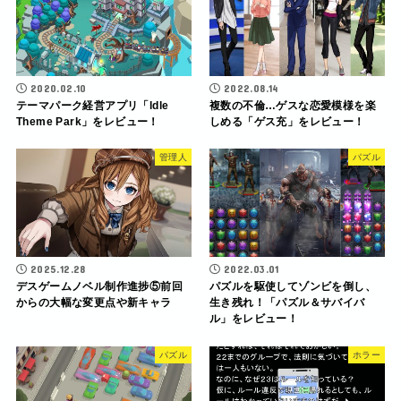
2020.02.10
2022.08.14
テーマパーク経営アプリ「ldle
複数の不倫…ゲスな恋愛模様を楽
Theme Park」をレビュー！
しめる「ゲス充」をレビュー！
管理人
パズル
2025.12.28
2022.03.01
デスゲームノベル制作進捗⑤前回
パズルを駆使してゾンビを倒し、
からの大幅な変更点や新キャラ
生き残れ！「パズル＆サバイバ
ル」をレビュー！
パズル
ホラー