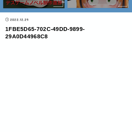
2022.12.29
1FBE5D65-702C-49DD-9899-
29A0D44968C8