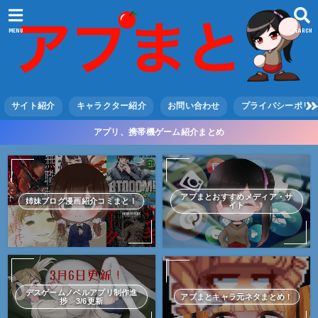
MENU
SEARCH
サイト紹介
キャラクター紹介
お問い合わせ
プライバシーポリ
アプリ、携帯機ゲーム紹介まとめ
アプまとおすすめメディア・サ
姉妹ブログ漫画紹介コミまと！
イト
デスゲームノベルアプリ制作進
アプまとキャラ元ネタまとめ！
捗 3/6更新