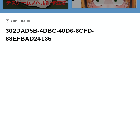
2020.03.18
302DAD5B-4DBC-40D6-8CFD-
83EFBAD24136