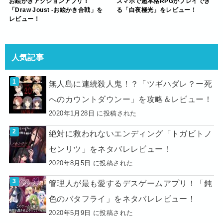
お絵かきアクションアプリ！
スマホで超本格RPGがプレイでき
「Draw Joust -お絵かき合戦」を
る「白夜極光」をレビュー！
レビュー！
人気記事
無人島に連続殺人鬼！？「ツギハダレ？ー死
へのカウントダウンー」を攻略＆レビュー！
2020年1月28日 に投稿された
絶対に救われないエンディング「トガビトノ
センリツ」をネタバレレビュー！
2020年8月5日 に投稿された
管理人が最も愛するデスゲームアプリ！「鈍
色のバタフライ」をネタバレレビュー！
2020年5月9日 に投稿された