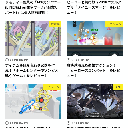
ジモティー副業の「M’sカンパニー
ヒーローと共に戦う2048パズルア
(LINE名はrei在宅ワーク@副業サ
プリ「タイニーズマージ」をレビ
ポート)」は個人情報詐欺！
ュー！
放置系
アクション
2020.06.22
2020.03.12
アイテムを組み合わせ武器を作
爽快感溢れる拳撃アクション！
れ！「ホームセンターでゾンビと
「ヒーローズコンバット」をレビ
戦うゲーム」をレビュー！
ュー！
アクション
RPG
2020.04.29
2021.09.07