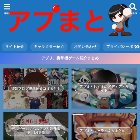
MENU
SEARCH
サイト紹介
キャラクター紹介
お問い合わせ
プライバシーポリ
アプリ、携帯機ゲーム紹介まとめ
アプまとおすすめメディア・サ
姉妹ブログ漫画紹介コミまと！
イト
デスゲームノベルアプリ制作進
アプまとキャラ元ネタまとめ！
捗 3/6更新