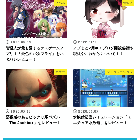
ノベル
管理人
2020.05.09
2022.01.12
管理人が最も愛するデスゲームア
アプまと2周年！ブログ開設秘話や
プリ！「鈍色のバタフライ」をネ
現状やこれからについて！！
タバレレビュー！
ホラー
シミュレーション
2020.03.26
2020.05.03
緊張感のあるビックリ系パズル！
水族館経営シミュレーション「ミ
「The Jackbox」をレビュー！
ニチュア水族館」をレビュー！