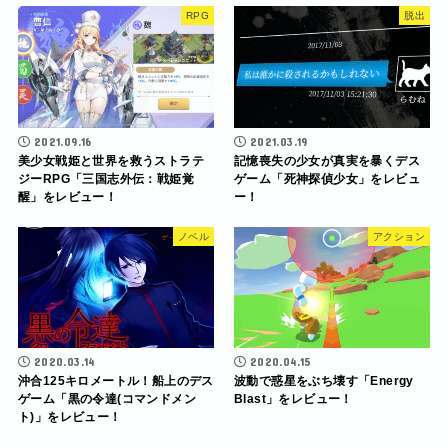
RPG
脱出
2021.09.16
2021.03.19
美少女戦姫と世界を救うストラテ
記憶喪失の少女が真実を暴くデス
ジーRPG「三国志外伝：戦姫覚
ゲーム「死神探偵少女」をレビュ
醒」をレビュー！
ー！
ノベル
アクション
2020.03.14
2020.04.15
沖合125キロメートル！船上のデス
波動で惑星をぶち壊す「Energy
ゲーム「黒の令達(コマンドメン
Blast」をレビュー！
ト)」をレビュー！