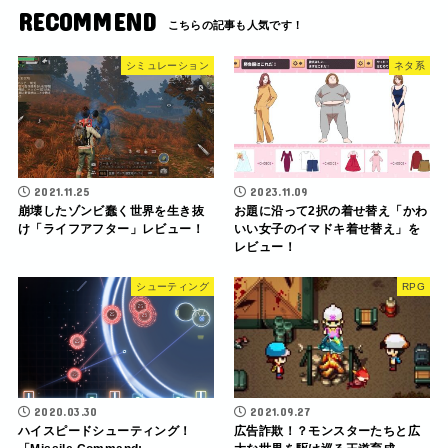
RECOMMEND
シミュレーション
ネタ系
2021.11.25
2023.11.09
崩壊したゾンビ蠢く世界を生き抜
お題に沿って2択の着せ替え「かわ
け「ライフアフター」レビュー！
いい女子のイマドキ着せ替え」を
レビュー！
シューティング
RPG
2020.03.30
2021.09.27
ハイスピードシューティング！
広告詐欺！？モンスターたちと広