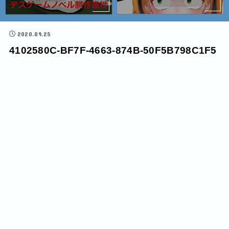
2020.09.25
4102580C-BF7F-4663-874B-50F5B798C1F5