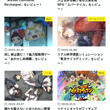
「Missile Command:
大な世界を駆け巡る王道育成
Recharged」をレビュー！
RPG「エバーテイル」をレビュ
ー！
脱出
ゲームソフト
2022.02.15
2024.06.08
回し者は誰だ！？協力型推理ゲー
リアル科学捜査シミュレーション
ム「あやかし幼稚園」をレビュ
「東京サイコデミック」をレビュ
ー！
ー！
ノベル
RPG
2022.09.27
2020.01.13
誰かを殺さないと出られない密室
イナイレキャラがフィギュア