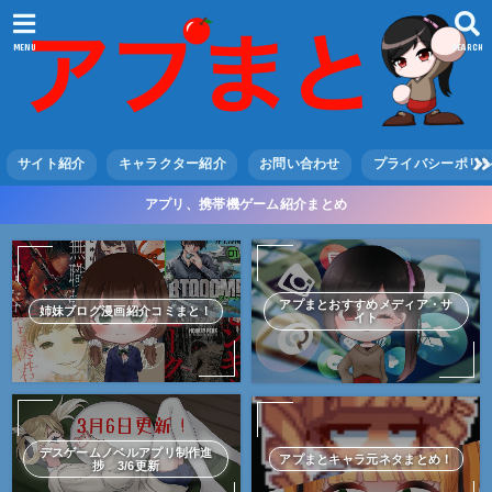
MENU
SEARCH
サイト紹介
キャラクター紹介
お問い合わせ
プライバシーポリ
アプリ、携帯機ゲーム紹介まとめ
アプまとおすすめメディア・サ
姉妹ブログ漫画紹介コミまと！
イト
デスゲームノベルアプリ制作進
アプまとキャラ元ネタまとめ！
捗 3/6更新