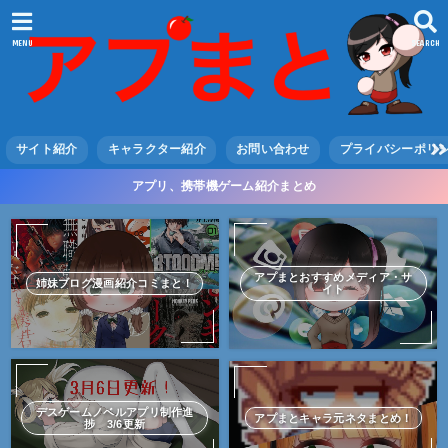
MENU
SEARCH
サイト紹介
キャラクター紹介
お問い合わせ
プライバシーポリ
アプリ、携帯機ゲーム紹介まとめ
アプまとおすすめメディア・サ
姉妹ブログ漫画紹介コミまと！
イト
デスゲームノベルアプリ制作進
アプまとキャラ元ネタまとめ！
捗 3/6更新