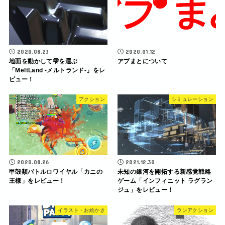
2020.08.23
2020.01.12
地面を動かして雫を運ぶ
アプまとについて
「MeltLand -メルトランド-」をレ
ビュー！
アクション
シミュレーション
2020.08.26
2021.12.30
甲殻類バトルロワイヤル「カニの
未知の銀河を開拓する新感覚戦略
王様」をレビュー！
ゲーム「インフィニット ラグラン
ジュ」をレビュー！
イラスト・お絵かき
ランアクション