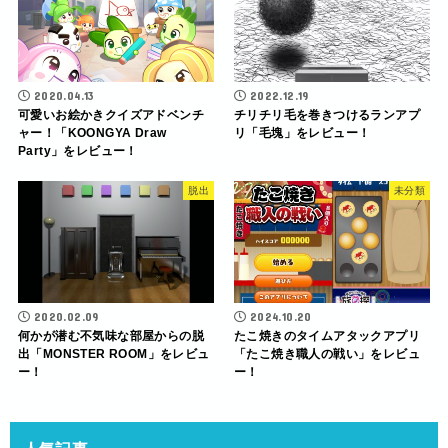
2020.04.13
2022.12.19
可愛いお絵かきクイズアドベンチ
チリチリ毛を巻きつけるランアプ
ャー！「KOONGYA Draw
リ「毛塊」をレビュー！
Party」をレビュー！
脱出
未分類
2020.02.09
2024.10.20
何かが潜む不気味な部屋からの脱
たこ焼きのタイムアタックアプリ
出「MONSTER ROOM」をレビュ
「たこ焼き職人の戦い」をレビュ
ー！
ー！