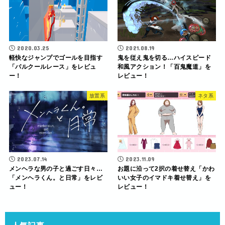
2020.03.25
2021.08.19
軽快なジャンプでゴールを目指す
鬼を従え鬼を切る…ハイスピード
「パルクールレース」をレビュ
和風アクション！「百鬼魔道」を
ー！
レビュー！
放置系
ネタ系
2023.07.14
2023.11.09
メンヘラな男の子と過ごす日々…
お題に沿って2択の着せ替え「かわ
「メンヘラくん。と日常」をレビ
いい女子のイマドキ着せ替え」を
ュー！
レビュー！