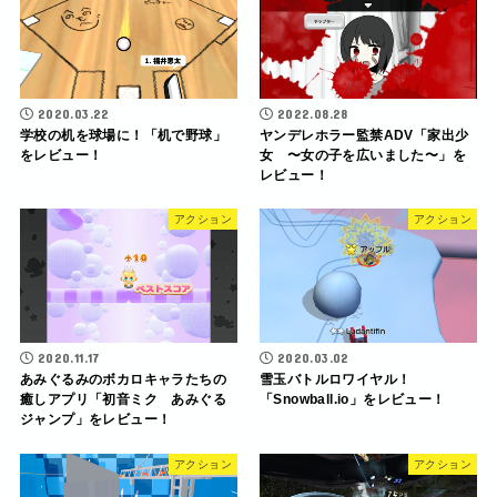
2020.03.22
2022.08.28
学校の机を球場に！「机で野球」
ヤンデレホラー監禁ADV「家出少
をレビュー！
女 〜女の子を広いました〜」を
レビュー！
アクション
アクション
2020.11.17
2020.03.02
あみぐるみのボカロキャラたちの
雪玉バトルロワイヤル！
癒しアプリ「初音ミク あみぐる
「Snowball.io」をレビュー！
ジャンプ」をレビュー！
アクション
アクション