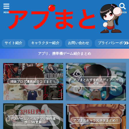
MENU
SEARCH
サイト紹介
キャラクター紹介
お問い合わせ
プライバシーポリ
アプリ、携帯機ゲーム紹介まとめ
アプまとおすすめメディア・サ
姉妹ブログ漫画紹介コミまと！
イト
デスゲームノベルアプリ制作進
アプまとキャラ元ネタまとめ！
捗 3/6更新