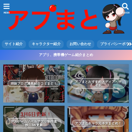
MENU
SEARCH
サイト紹介
キャラクター紹介
お問い合わせ
プライバシーポリ
アプリ、携帯機ゲーム紹介まとめ
アプまとおすすめメディア・サ
姉妹ブログ漫画紹介コミまと！
イト
デスゲームノベルアプリ制作進
アプまとキャラ元ネタまとめ！
捗 3/6更新