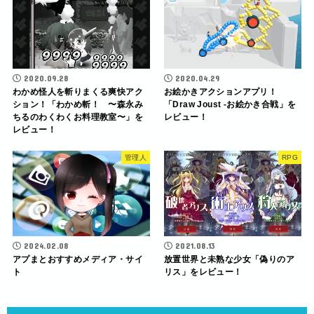
2020.09.28
2020.04.29
わかめ怪人を斬りまくる爽快アク
お絵かきアクションアプリ！
ション！「わかめ斬！ 〜森永み
「Draw Joust -お絵かき合戦」を
ちるのわくわくお料理教室〜」を
レビュー！
レビュー！
管理人
RPG
2024.02.08
2021.08.13
アプまとおすすめメディア・サイ
放置世界と未熟な少女「偽りのア
ト
リス」をレビュー！