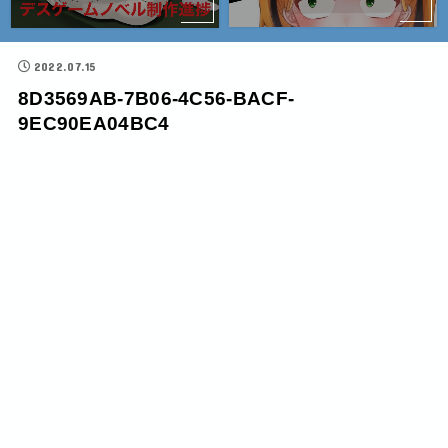
2022.07.15
8D3569AB-7B06-4C56-BACF-
9EC90EA04BC4