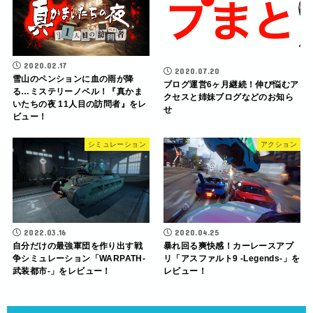
2020.02.17
2020.07.20
雪山のペンションに血の雨が降
ブログ運営6ヶ月継続！伸び悩むア
る…ミステリーノベル！『真かま
クセスと姉妹ブログなどのお知ら
いたちの夜 11人目の訪問者』をレ
せ
ビュー！
シミュレーション
アクション
2022.03.16
2020.04.25
自分だけの最強軍団を作り出す戦
暴れ回る爽快感！カーレースアプ
争シミュレーション「WARPATH-
リ「アスファルト9 -Legends-」を
武装都市-」をレビュー！
レビュー！