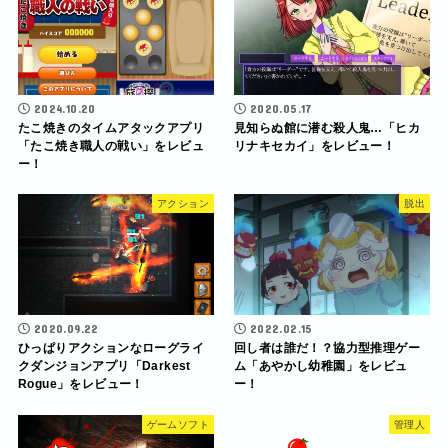
2024.10.20
2020.05.17
たこ焼きのタイムアタックアプリ
見知らぬ館に潜む殺人鬼…「ヒカ
「たこ焼き職人の戦い」をレビュ
リナキセカイ」をレビュー！
ー！
アクション
脱出
2020.09.22
2022.02.15
ひっぱりアクションなローグライ
回し者は誰だ！？協力型推理ゲー
クダンジョンアプリ「Darkest
ム「あやかし幼稚園」をレビュ
Rogue」をレビュー！
ー！
ゲームソフト
管理人