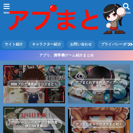
MENU
SEARCH
サイト紹介
キャラクター紹介
お問い合わせ
プライバシーポリ
アプリ、携帯機ゲーム紹介まとめ
アプまとおすすめメディア・サ
姉妹ブログ漫画紹介コミまと！
イト
デスゲームノベルアプリ制作進
アプまとキャラ元ネタまとめ！
捗 3/6更新