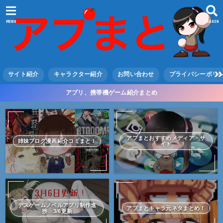
MENU
SEARCH
サイト紹介
キャラクター紹介
お問い合わせ
プライバシーポリ
アプリ、携帯機ゲーム紹介まとめ
アプまとおすすめメディア・サ
姉妹ブログ漫画紹介コミまと！
イト
デスゲームノベルアプリ制作進
アプまとキャラ元ネタまとめ！
捗 3/6更新