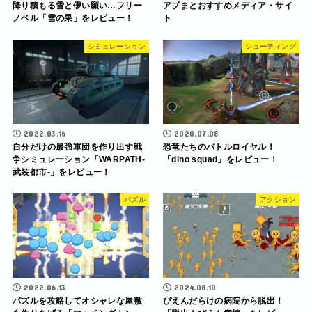
降り積もる雪と儚い願い…フリー
アプまとおすすめメディア・サイ
ノベル「雪の果」をレビュー！
ト
シミュレーション
シューティング
2022.03.16
2020.07.08
自分だけの最強軍団を作り出す戦
恐竜たちのバトルロイヤル！
争シミュレーション「WARPATH-
「dino squad」をレビュー！
武装都市-」をレビュー！
パズル
アクション
2022.06.13
2024.08.10
パズルを攻略してオシャレな屋敷
ぴえんだらけの病院から脱出！