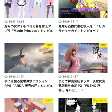
2023.04.28
2020.05.17
好みの女の子を作れる着せ替えア
見知らぬ館に潜む殺人鬼…「ヒカ
プリ「Magip Princess」をレビュ
リナキセカイ」をレビュー！
ー！
RPG
RPG
2022.01.03
2022.01.27
手に汗握る空中爽快アクション
まるで韓流宮廷ドラマ！次世代宮
RPG「ARKA-蒼穹の門」をレビュ
廷恋歌MMORPG「FUSHO-浮
ー！
生-」をレビュー！
パズル
アクション