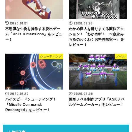
2020.01.21
2020.09.28
不思議な生物を操作する脱出ゲー
わかめ怪人を斬りまくる爽快アク
ム「Ubi’s Dimensions」をレビュ
ション！「わかめ斬！ 〜森永み
ー！
ちるのわくわくお料理教室〜」を
レビュー！
シューティング
ノベル
2020.03.30
2020.02.20
ハイスピードシューティング！
簡単ノベル制作アプリ「ASKノベ
「Missile Command:
ルゲームメーカー」をレビュー！
Recharged」をレビュー！