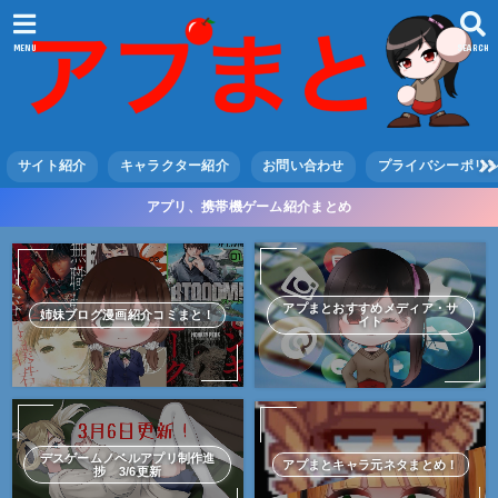
MENU
SEARCH
サイト紹介
キャラクター紹介
お問い合わせ
プライバシーポリ
アプリ、携帯機ゲーム紹介まとめ
アプまとおすすめメディア・サ
姉妹ブログ漫画紹介コミまと！
イト
デスゲームノベルアプリ制作進
アプまとキャラ元ネタまとめ！
捗 3/6更新