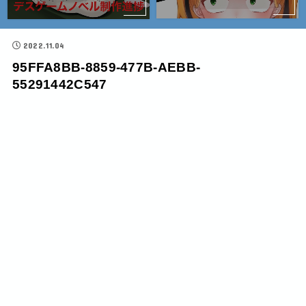
2022.11.04
95FFA8BB-8859-477B-AEBB-
55291442C547