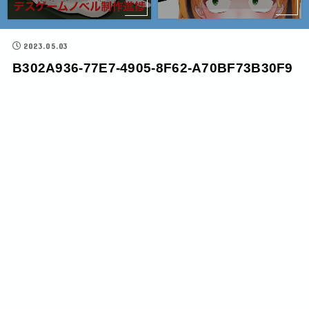
2023.05.03
B302A936-77E7-4905-8F62-A70BF73B30F9