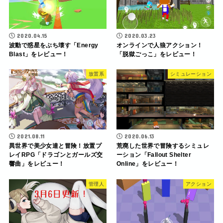
2020.04.15
2020.03.23
波動で惑星をぶち壊す「Energy
オンラインで人狼アクション！
Blast」をレビュー！
「脱獄ごっこ」をレビュー！
放置系
シミュレーション
2021.08.11
2020.06.13
異世界で美少女達と冒険！放置プ
荒廃した世界で冒険するシミュレ
レイRPG「ドラゴンとガールズ交
ーション「Fallout Shelter
響曲」をレビュー！
Online」をレビュー！
管理人
アクション