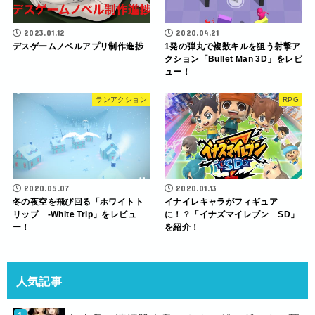
2023.01.12
2020.04.21
デスゲームノベルアプリ制作進捗
1発の弾丸で複数キルを狙う射撃ア
クション「Bullet Man 3D」をレビ
ュー！
ランアクション
RPG
2020.05.07
2020.01.13
冬の夜空を飛び回る「ホワイトト
イナイレキャラがフィギュア
リップ -White Trip」をレビュ
に！？「イナズマイレブン SD」
ー！
を紹介！
人気記事