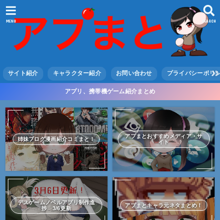
MENU
SEARCH
サイト紹介
キャラクター紹介
お問い合わせ
プライバシーポリ
アプリ、携帯機ゲーム紹介まとめ
アプまとおすすめメディア・サ
姉妹ブログ漫画紹介コミまと！
イト
デスゲームノベルアプリ制作進
アプまとキャラ元ネタまとめ！
捗 3/6更新