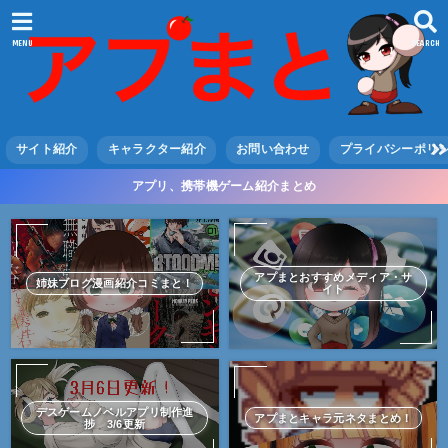
MENU
SEARCH
サイト紹介
キャラクター紹介
お問い合わせ
プライバシーポリ
アプリ、携帯機ゲーム紹介まとめ
アプまとおすすめメディア・サ
姉妹ブログ漫画紹介コミまと！
イト
デスゲームノベルアプリ制作進
アプまとキャラ元ネタまとめ！
捗 3/6更新