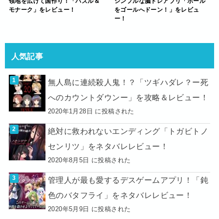
領地を広げて国作り！「パズル＆
シンプルな脳トレアプリ「ボール
モナーク」をレビュー！
をゴールへドーン！」をレビュ
ー！
人気記事
無人島に連続殺人鬼！？「ツギハダレ？ー死
へのカウントダウンー」を攻略＆レビュー！
2020年1月28日 に投稿された
絶対に救われないエンディング「トガビトノ
センリツ」をネタバレレビュー！
2020年8月5日 に投稿された
管理人が最も愛するデスゲームアプリ！「鈍
色のバタフライ」をネタバレレビュー！
2020年5月9日 に投稿された