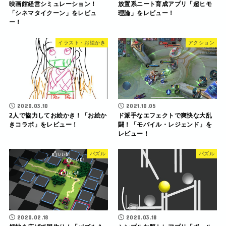
映画館経営シミュレーション！
放置系ニート育成アプリ「超ヒモ
「シネマタイクーン」をレビュ
理論」をレビュー！
ー！
イラスト・お絵かき
アクション
2020.03.10
2021.10.05
2人で協力してお絵かき！「お絵か
ド派手なエフェクトで爽快な大乱
きコラボ」をレビュー！
闘！「モバイル・レジェンド」を
レビュー！
パズル
パズル
2020.02.18
2020.03.18