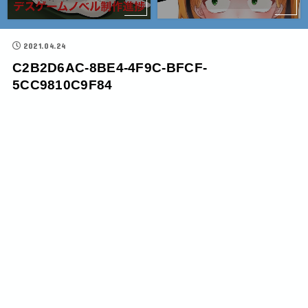
2021.04.24
C2B2D6AC-8BE4-4F9C-BFCF-
5CC9810C9F84