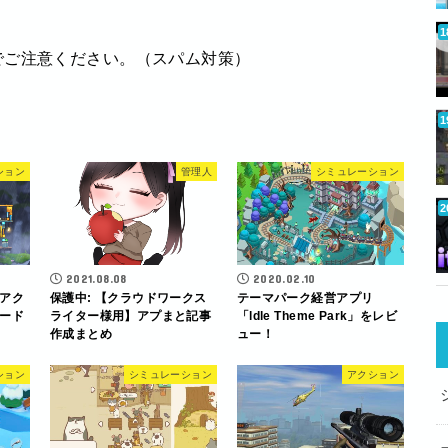
でご注意ください。（スパム対策）
ション
管理人
シミュレーション
2021.08.08
2020.02.10
アク
保護中: 【クラウドワークス
テーマパーク経営アプリ
ード
ライター様用】アプまと記事
「ldle Theme Park」をレビ
作成まとめ
ュー！
ション
シミュレーション
アクション