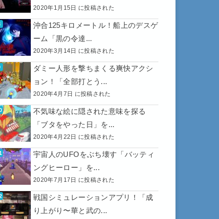
2020年1月15日 に投稿された
沖合125キロメートル！船上のデスゲ
ーム「黒の令達...
2020年3月14日 に投稿された
ダミー人形を撃ちまくる爽快アクシ
ョン！「全部打とう...
2020年4月7日 に投稿された
不気味な絵に隠された意味を探る
「ブタをやった日」を...
2020年4月22日 に投稿された
宇宙人のUFOをぶち壊す「バッティ
ングヒーロー」を...
2020年7月17日 に投稿された
戦国シミュレーションアプリ！「成
り上がり〜華と武の...