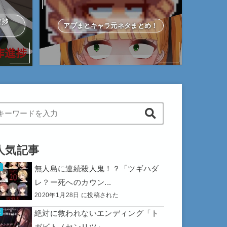
作進捗
アプまとキャラ元ネタまとめ！
hen autocomplete results are available use up and down arrows to 
人気記事
無人島に連続殺人鬼！？「ツギハダ
レ？ー死へのカウン...
2020年1月28日 に投稿された
絶対に救われないエンディング「ト
ガビトノセンリツ」...