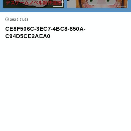
2020.01.02
CE8F506C-3EC7-4BC8-850A-
C94D5CE2AEA0