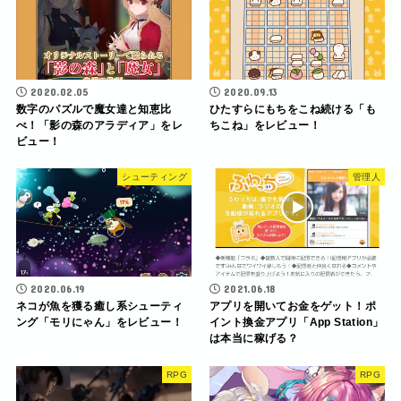
2020.02.05
2020.09.13
数字のパズルで魔女達と知恵比
ひたすらにもちをこね続ける「も
べ！「影の森のアラディア」をレ
ちこね」をレビュー！
ビュー！
シューティング
管理人
2020.06.19
2021.06.18
ネコが魚を獲る癒し系シューティ
アプリを開いてお金をゲット！ポ
ング「モリにゃん」をレビュー！
イント換金アプリ「App Station」
は本当に稼げる？
RPG
RPG