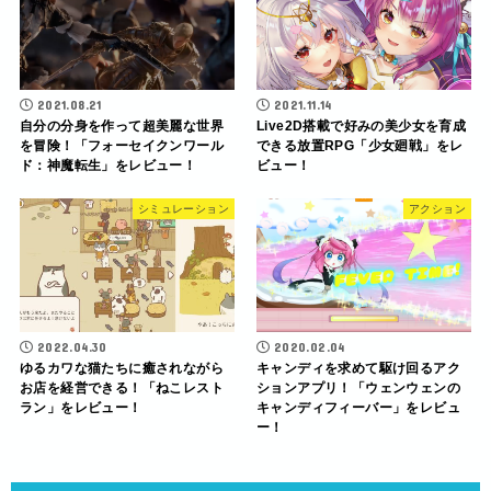
2021.08.21
2021.11.14
自分の分身を作って超美麗な世界
Live2D搭載で好みの美少女を育成
を冒険！「フォーセイクンワール
できる放置RPG「少女廻戦」をレ
ド：神魔転生」をレビュー！
ビュー！
シミュレーション
アクション
2022.04.30
2020.02.04
ゆるカワな猫たちに癒されながら
キャンディを求めて駆け回るアク
お店を経営できる！「ねこレスト
ションアプリ！「ウェンウェンの
ラン」をレビュー！
キャンディフィーバー」をレビュ
ー！