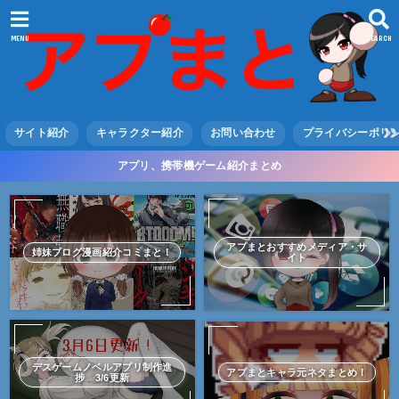
MENU
SEARCH
サイト紹介
キャラクター紹介
お問い合わせ
プライバシーポリ
アプリ、携帯機ゲーム紹介まとめ
アプまとおすすめメディア・サ
姉妹ブログ漫画紹介コミまと！
イト
デスゲームノベルアプリ制作進
アプまとキャラ元ネタまとめ！
捗 3/6更新