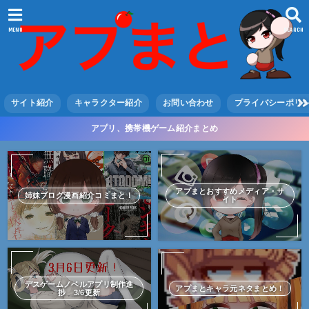
MENU
SEARCH
サイト紹介
キャラクター紹介
お問い合わせ
プライバシーポリ
アプリ、携帯機ゲーム紹介まとめ
アプまとおすすめメディア・サ
姉妹ブログ漫画紹介コミまと！
イト
デスゲームノベルアプリ制作進
アプまとキャラ元ネタまとめ！
捗 3/6更新