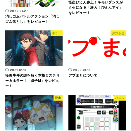
怪盗ぴえん参上！キモいダンスが
クセになる「潜入！ぴえんアイ」
2020.01.27
をレビュー！
消しゴムバトルアクション「消し
ゴム落とし」をレビュー！
ホラー
お知らせ
2021.12.16
2020.01.12
怪奇事件の謎を解く本格ミステリ
アプまとについて
ー＆ホラー！「貞子M」をレビュ
ー！
脱出
パズル