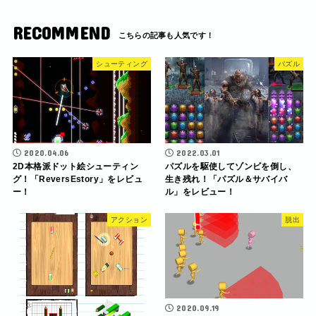
RECOMMEND
シューティング
パズル
2020.04.06
2022.03.01
2D本格派ドット絵シューティン
パズルを駆使してゾンビを倒し、
グ！「ReversEstory」をレビュ
生き残れ！「パズル＆サバイバ
ー！
ル」をレビュー！
アクション
脱出
2020.09.19