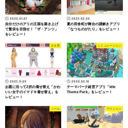
2022.01.07
2023.02.25
自分だけのアリの王国を築き上げ
夏の田舎町が舞台の謎解きアプリ
て繁栄を目指せ！「ザ・アンツ」
「なつものがたり」をレビュー！
をレビュー！
ネタ系
シミュレーション
2023.11.09
2020.02.10
お題に沿って2択の着せ替え「かわ
テーマパーク経営アプリ「ldle
いい女子のイマドキ着せ替え」を
Theme Park」をレビュー！
レビュー！
ノベル
アクション