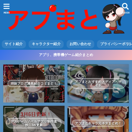
MENU
SEARCH
サイト紹介
キャラクター紹介
お問い合わせ
プライバシーポリ
アプリ、携帯機ゲーム紹介まとめ
アプまとおすすめメディア・サ
姉妹ブログ漫画紹介コミまと！
イト
デスゲームノベルアプリ制作進
アプまとキャラ元ネタまとめ！
捗 3/6更新