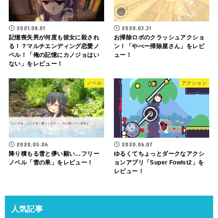
2021.08.01
2020.03.31
記憶喪失男が何度も彼女に殺され
お掃除ロボのクラッシュアクショ
る！？マルチエンディング恋愛ノ
ン！「やべー掃除屋さん」をレビ
ベル！「俺の記憶にカノジョはい
ュー！
ない」をレビュー！
ノベル
アクション
2020.05.06
2020.06.07
降り積もる雪と儚い願い…フリー
ゆるくてちょっとダークなアクシ
ノベル「雪の果」をレビュー！
ョンアプリ「Super Fowlst2」を
レビュー！
人気記事