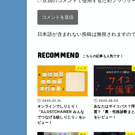
次回のコメントで使用するためブラウザ
日本語が含まれない投稿は無視されますの
RECOMMEND
クイズ
2020.03.16
2020.08.08
オンラインでしりとり！
あなたはサイコパス？浮
「ILLUSTCHAINER みんな
質？「裏・性格診断まと
でつなげる絵しりとり」をレ
をレビュー！
ビュー！
脱出
アク