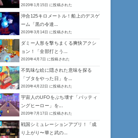
2020年1月15日 に投稿された
沖合125キロメートル！船上のデスゲ
ーム「黒の令達...
2020年3月14日 に投稿された
ダミー人形を撃ちまくる爽快アクシ
ョン！「全部打とう...
2020年4月7日 に投稿された
不気味な絵に隠された意味を探る
「ブタをやった日」を...
2020年4月22日 に投稿された
宇宙人のUFOをぶち壊す「バッティ
ングヒーロー」を...
2020年7月17日 に投稿された
戦国シミュレーションアプリ！「成
り上がり〜華と武の...