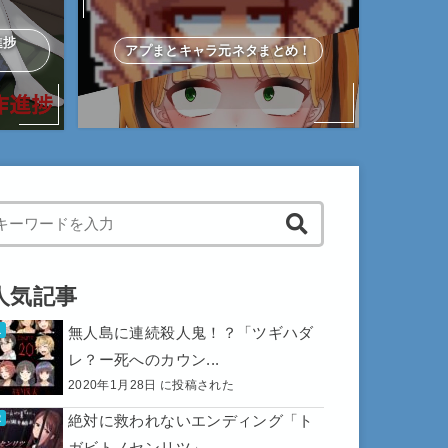
作進捗
アプまとキャラ元ネタまとめ！
hen autocomplete results are available use up and down arrows to 
人気記事
無人島に連続殺人鬼！？「ツギハダ
レ？ー死へのカウン...
2020年1月28日 に投稿された
絶対に救われないエンディング「ト
ガビトノセンリツ」...