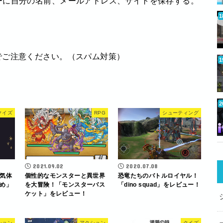
ーに自分の名前、メールアドレス、サイトを保存する。
でご注意ください。（スパム対策）
クイズ
RPG
シューティング
2021.09.02
2020.07.08
気体
個性的なモンスターと異世界
恐竜たちのバトルロイヤル！
め」
を大冒険！「モンスターバス
「dino squad」をレビュー！
ケット」をレビュー！
ション
アクション
クイズ