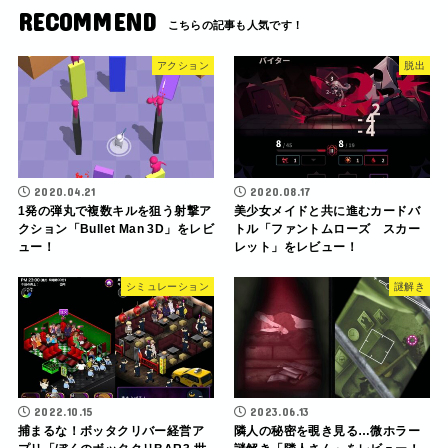
RECOMMEND
アクション
脱出
2020.04.21
2020.08.17
1発の弾丸で複数キルを狙う射撃ア
美少女メイドと共に進むカードバ
クション「Bullet Man 3D」をレビ
トル「ファントムローズ スカー
ュー！
レット」をレビュー！
シミュレーション
謎解き
2022.10.15
2023.06.13
捕まるな！ボッタクリバー経営ア
隣人の秘密を覗き見る…微ホラー