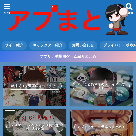
MENU
SEARCH
サイト紹介
キャラクター紹介
お問い合わせ
プライバシーポリ
アプリ、携帯機ゲーム紹介まとめ
アプまとおすすめメディア・サ
姉妹ブログ漫画紹介コミまと！
イト
デスゲームノベルアプリ制作進
アプまとキャラ元ネタまとめ！
捗 3/6更新