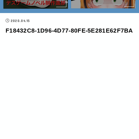
2020.04.15
F18432C8-1D96-4D77-80FE-5E281E62F7BA