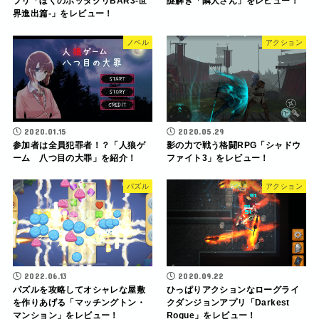
プリ「ぼくのボッタクリBAR3-世
謎解き「隣人さん」をレビュー！
界進出篇-」をレビュー！
ノベル
アクション
2020.01.15
2020.05.29
参加者は全員犯罪者！？「人狼ゲ
影の力で戦う格闘RPG「シャドウ
ーム 八つ目の大罪」を紹介！
ファイト3」をレビュー！
パズル
アクション
2022.06.13
2020.09.22
パズルを攻略してオシャレな屋敷
ひっぱりアクションなローグライ
を作りあげる「マッチングトン・
クダンジョンアプリ「Darkest
マンション」をレビュー！
Rogue」をレビュー！