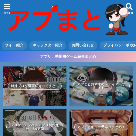
MENU
SEARCH
サイト紹介
キャラクター紹介
お問い合わせ
プライバシーポリ
アプリ、携帯機ゲーム紹介まとめ
アプまとおすすめメディア・サ
姉妹ブログ漫画紹介コミまと！
イト
デスゲームノベルアプリ制作進
アプまとキャラ元ネタまとめ！
捗 3/6更新