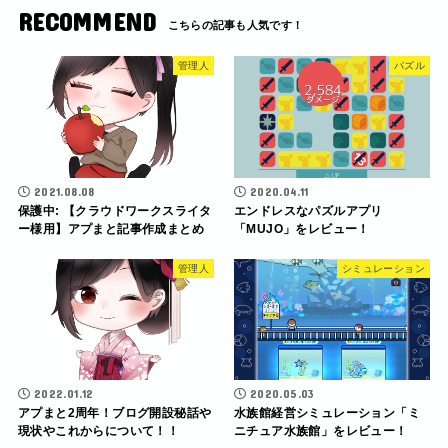
RECOMMEND
管理人
パズル
2021.08.08
2020.04.11
保護中: 【クラウドワークスライタ
エンドレスなパズルアプリ
ー様用】アプまと記事作成まとめ
「MUJO」をレビュー！
管理人
シミュレーション
2022.01.12
2020.05.03
アプまと2周年！ブログ開設秘話や
水族館経営シミュレーション「ミ
現状やこれからについて！！
ニチュア水族館」をレビュー！