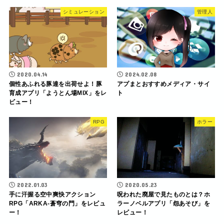
シミュレーション
管理人
2020.04.14
2024.02.08
個性あふれる豚達を出荷せよ！豚
アプまとおすすめメディア・サイ
育成アプリ「ようとん場MIX」をレ
ト
ビュー！
RPG
ホラー
2022.01.03
2020.05.23
手に汗握る空中爽快アクション
呪われた廃屋で見たものとは？ホ
RPG「ARKA-蒼穹の門」をレビュ
ラーノベルアプリ「怨あそび」を
ー！
レビュー！