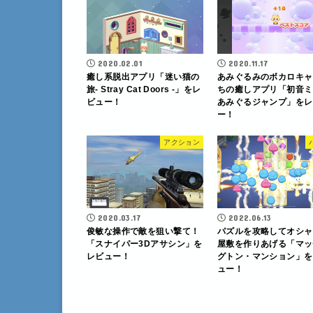
2020.02.01
2020.11.17
癒し系脱出アプリ「迷い猫の
あみぐるみのボカロキャ
旅- Stray Cat Doors -」をレ
ちの癒しアプリ「初音
ビュー！
あみぐるジャンプ」をレ
ー！
アクション
2020.03.17
2022.06.13
俊敏な操作で敵を狙い撃て！
パズルを攻略してオシャ
「スナイパー3Dアサシン」を
屋敷を作りあげる「マッ
レビュー！
グトン・マンション」を
ュー！