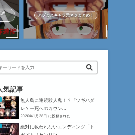
作進捗
アプまとキャラ元ネタまとめ！
hen autocomplete results are available use up and down arrows to 
人気記事
無人島に連続殺人鬼！？「ツギハダ
レ？ー死へのカウン...
2020年1月28日 に投稿された
絶対に救われないエンディング「ト
ガビトノセンリツ」...