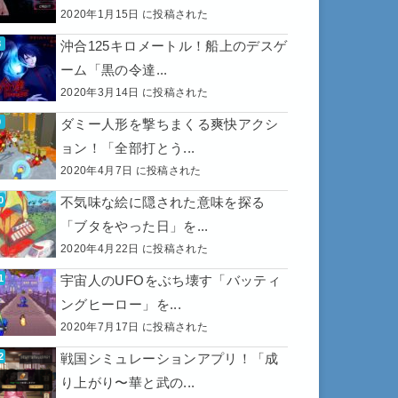
2020年1月15日 に投稿された
沖合125キロメートル！船上のデスゲ
ーム「黒の令達...
2020年3月14日 に投稿された
ダミー人形を撃ちまくる爽快アクシ
ョン！「全部打とう...
2020年4月7日 に投稿された
不気味な絵に隠された意味を探る
「ブタをやった日」を...
2020年4月22日 に投稿された
宇宙人のUFOをぶち壊す「バッティ
ングヒーロー」を...
2020年7月17日 に投稿された
戦国シミュレーションアプリ！「成
り上がり〜華と武の...