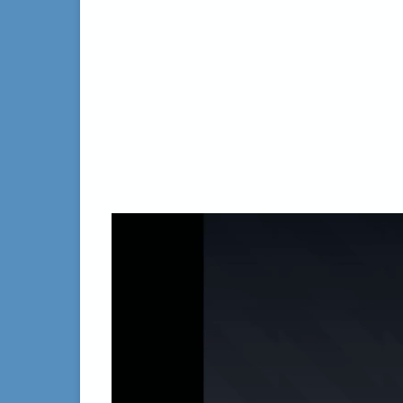
動
画
プ
レ
ー
ヤ
ー