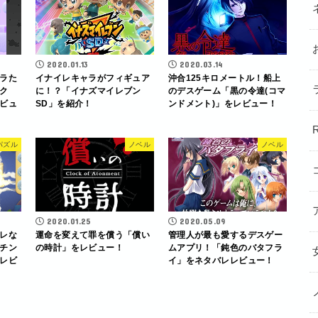
2020.01.13
2020.03.14
ラた
イナイレキャラがフィギュア
沖合125キロメートル！船上
ミク
に！？「イナズマイレブン
のデスゲーム「黒の令達(コマ
ビュ
SD」を紹介！
ンドメント)」をレビュー！
パズル
ノベル
ノベル
2020.01.25
2020.05.09
レな
運命を変えて罪を償う「償い
管理人が最も愛するデスゲー
チン
の時計」をレビュー！
ムアプリ！「鈍色のバタフラ
レビ
イ」をネタバレレビュー！