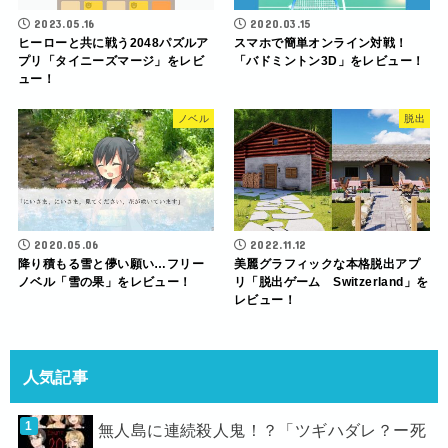
2023.05.16
2020.03.15
ヒーローと共に戦う2048パズルア
スマホで簡単オンライン対戦！
プリ「タイニーズマージ」をレビ
「バドミントン3D」をレビュー！
ュー！
ノベル
脱出
2020.05.06
2022.11.12
降り積もる雪と儚い願い…フリー
美麗グラフィックな本格脱出アプ
ノベル「雪の果」をレビュー！
リ「脱出ゲーム Switzerland」を
レビュー！
人気記事
無人島に連続殺人鬼！？「ツギハダレ？ー死