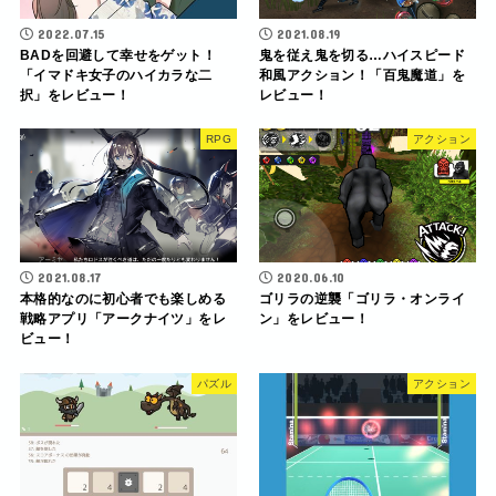
2022.07.15
2021.08.19
BADを回避して幸せをゲット！
鬼を従え鬼を切る…ハイスピード
「イマドキ女子のハイカラな二
和風アクション！「百鬼魔道」を
択」をレビュー！
レビュー！
RPG
アクション
2021.08.17
2020.06.10
本格的なのに初心者でも楽しめる
ゴリラの逆襲「ゴリラ・オンライ
戦略アプリ「アークナイツ」をレ
ン」をレビュー！
ビュー！
パズル
アクション