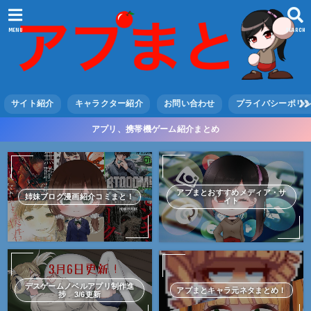
MENU
SEARCH
サイト紹介
キャラクター紹介
お問い合わせ
プライバシーポリ
アプリ、携帯機ゲーム紹介まとめ
アプまとおすすめメディア・サ
姉妹ブログ漫画紹介コミまと！
イト
デスゲームノベルアプリ制作進
アプまとキャラ元ネタまとめ！
捗 3/6更新