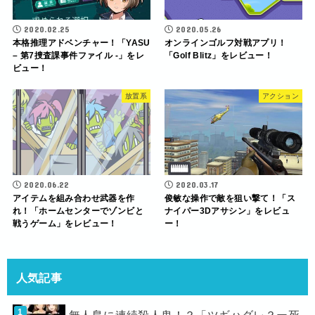
2020.02.25
2020.05.26
本格推理アドベンチャー！「YASU
オンラインゴルフ対戦アプリ！
– 第7捜査課事件ファイル -」をレ
「Golf Blitz」をレビュー！
ビュー！
放置系
アクション
2020.06.22
2020.03.17
アイテムを組み合わせ武器を作
俊敏な操作で敵を狙い撃て！「ス
れ！「ホームセンターでゾンビと
ナイパー3Dアサシン」をレビュ
戦うゲーム」をレビュー！
ー！
人気記事
無人島に連続殺人鬼！？「ツギハダレ？ー死