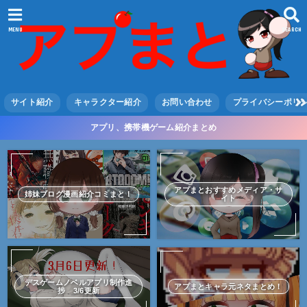
MENU
SEARCH
サイト紹介
キャラクター紹介
お問い合わせ
プライバシーポリ
アプリ、携帯機ゲーム紹介まとめ
アプまとおすすめメディア・サ
姉妹ブログ漫画紹介コミまと！
イト
デスゲームノベルアプリ制作進
アプまとキャラ元ネタまとめ！
捗 3/6更新