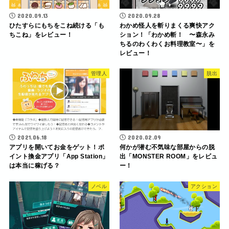
2020.09.13
2020.09.28
ひたすらにもちをこね続ける「も
わかめ怪人を斬りまくる爽快アク
ちこね」をレビュー！
ション！「わかめ斬！ 〜森永み
ちるのわくわくお料理教室〜」を
レビュー！
管理人
脱出
2021.06.18
2020.02.09
アプリを開いてお金をゲット！ポ
何かが潜む不気味な部屋からの脱
イント換金アプリ「App Station」
出「MONSTER ROOM」をレビュ
は本当に稼げる？
ー！
ノベル
アクション