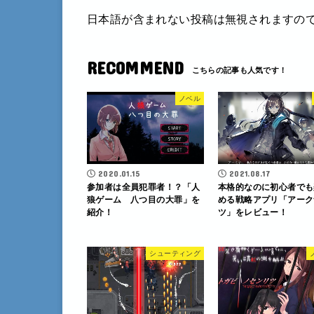
日本語が含まれない投稿は無視されますの
RECOMMEND
ノベル
2020.01.15
2021.08.17
参加者は全員犯罪者！？「人
本格的なのに初心者でも
狼ゲーム 八つ目の大罪」を
める戦略アプリ「アーク
紹介！
ツ」をレビュー！
シューティング