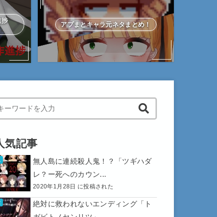
作進捗
アプまとキャラ元ネタまとめ！
hen autocomplete results are available use up and down arrows to 
人気記事
無人島に連続殺人鬼！？「ツギハダ
レ？ー死へのカウン...
2020年1月28日 に投稿された
絶対に救われないエンディング「ト
ガビトノセンリツ」...