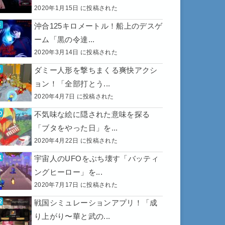
2020年1月15日 に投稿された
沖合125キロメートル！船上のデスゲ
ーム「黒の令達...
2020年3月14日 に投稿された
ダミー人形を撃ちまくる爽快アクシ
ョン！「全部打とう...
2020年4月7日 に投稿された
不気味な絵に隠された意味を探る
「ブタをやった日」を...
2020年4月22日 に投稿された
宇宙人のUFOをぶち壊す「バッティ
ングヒーロー」を...
2020年7月17日 に投稿された
戦国シミュレーションアプリ！「成
り上がり〜華と武の...