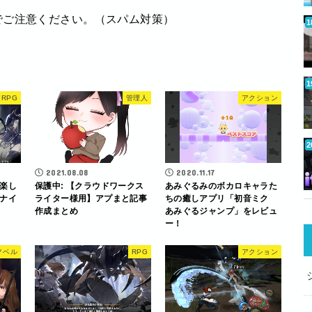
でご注意ください。（スパム対策）
RPG
管理人
アクション
2021.08.08
2020.11.17
楽し
保護中: 【クラウドワークス
あみぐるみのボカロキャラた
ナイ
ライター様用】アプまと記事
ちの癒しアプリ「初音ミク
作成まとめ
あみぐるジャンプ」をレビュ
ー！
ノベル
RPG
アクション