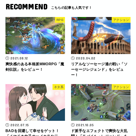
RECOMMEND
RPG
アクション
2021.08.12
2020.04.02
爽快感のある本格派MMORPG「魔
リアルなソーセージ達の戦い「ソ
剣伝説」をレビュー！
ーセージレジェンド」をレビュ
ー！
ネタ系
アクション
2022.07.15
2021.10.05
BADを回避して幸せをゲット！
ド派手なエフェクトで爽快な大乱