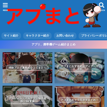
MENU
SEARCH
サイト紹介
キャラクター紹介
お問い合わせ
プライバシーポリ
アプリ、携帯機ゲーム紹介まとめ
アプまとおすすめメディア・サ
姉妹ブログ漫画紹介コミまと！
イト
デスゲームノベルアプリ制作進
アプまとキャラ元ネタまとめ！
捗 3/6更新