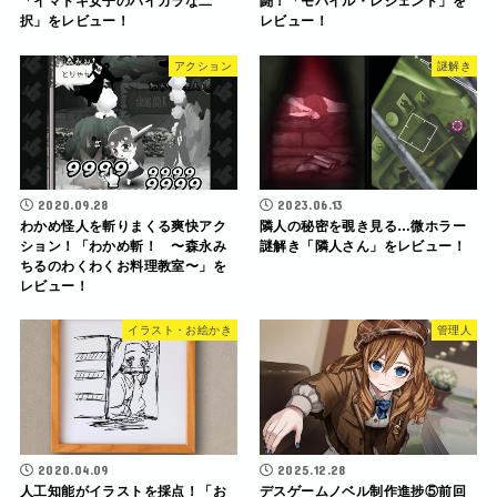
「イマドキ女子のハイカラな二
闘！「モバイル・レジェンド」を
択」をレビュー！
レビュー！
アクション
謎解き
2020.09.28
2023.06.13
わかめ怪人を斬りまくる爽快アク
隣人の秘密を覗き見る…微ホラー
ション！「わかめ斬！ 〜森永み
謎解き「隣人さん」をレビュー！
ちるのわくわくお料理教室〜」を
レビュー！
イラスト・お絵かき
管理人
2020.04.09
2025.12.28
人工知能がイラストを採点！「お
デスゲームノベル制作進捗⑤前回