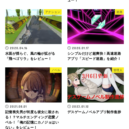
ュー！
アクション
迷路
2020.04.16
2020.01.17
水面が揺らぐ、風の輪が拡がる
シンプルだけど超爽快！高速迷路
「飛べゴリラ」をレビュー！
アプリ「スピード迷路」を紹介！
ノベル
管理人
2021.08.01
2023.01.12
記憶喪失男が何度も彼女に殺され
デスゲームノベルアプリ制作進捗
る！？マルチエンディング恋愛ノ
ベル！「俺の記憶にカノジョはい
ない」をレビュー！