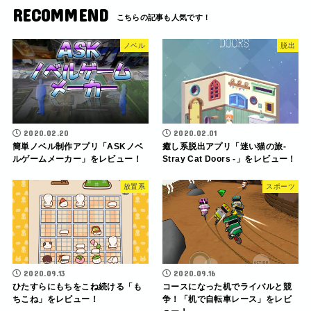
RECOMMEND
ノベル
脱出
2020.02.20
2020.02.01
簡単ノベル制作アプリ「ASKノベ
癒し系脱出アプリ「迷い猫の旅-
ルゲームメーカー」をレビュー！
Stray Cat Doors -」をレビュー！
放置系
スポーツ
2020.09.13
2020.09.16
ひたすらにもちをこね続ける「も
コースになった机でライバルと競
ちこね」をレビュー！
争！「机で自転車レース」をレビ