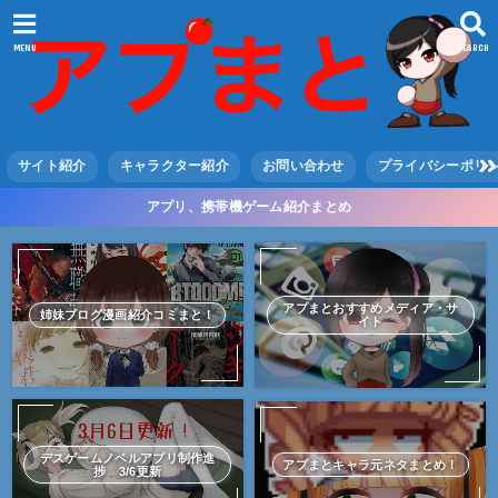
MENU
SEARCH
サイト紹介
キャラクター紹介
お問い合わせ
プライバシーポリ
アプリ、携帯機ゲーム紹介まとめ
アプまとおすすめメディア・サ
姉妹ブログ漫画紹介コミまと！
イト
デスゲームノベルアプリ制作進
アプまとキャラ元ネタまとめ！
捗 3/6更新