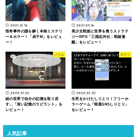
2021.12.16
2021.09.16
怪奇事件の謎を解く本格ミステリ
美少女戦姫と世界を救うストラテ
ー＆ホラー！「貞子M」をレビュ
ジーRPG「三国志外伝：戦姫覚
ー！
醒」をレビュー！
ノベル
ホラー
2020.01.26
2020.03.03
絵の世界で自分の記憶を取り戻
生死をかけたしりとり！フリーホ
す…「深い記憶のラビラント」を
ラーゲーム「暗黒SNSしりとり」
レビュー！
をレビュー！
人気記事