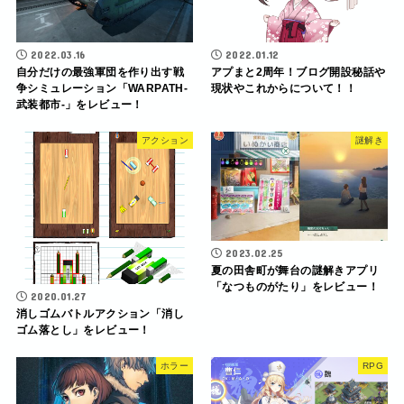
2022.03.16
2022.01.12
自分だけの最強軍団を作り出す戦
アプまと2周年！ブログ開設秘話や
争シミュレーション「WARPATH-
現状やこれからについて！！
武装都市-」をレビュー！
アクション
謎解き
2023.02.25
夏の田舎町が舞台の謎解きアプリ
「なつものがたり」をレビュー！
2020.01.27
消しゴムバトルアクション「消し
ゴム落とし」をレビュー！
ホラー
RPG