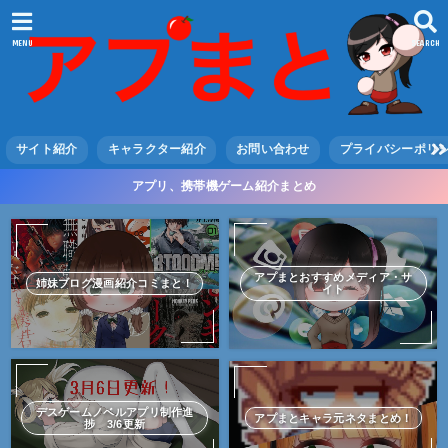
MENU
SEARCH
サイト紹介
キャラクター紹介
お問い合わせ
プライバシーポリ
アプリ、携帯機ゲーム紹介まとめ
アプまとおすすめメディア・サ
姉妹ブログ漫画紹介コミまと！
イト
デスゲームノベルアプリ制作進
アプまとキャラ元ネタまとめ！
捗 3/6更新