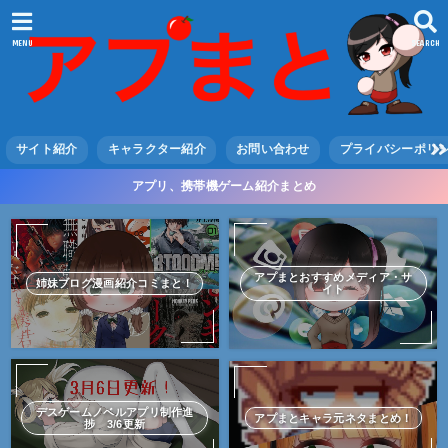
MENU
SEARCH
サイト紹介
キャラクター紹介
お問い合わせ
プライバシーポリ
アプリ、携帯機ゲーム紹介まとめ
アプまとおすすめメディア・サ
姉妹ブログ漫画紹介コミまと！
イト
デスゲームノベルアプリ制作進
アプまとキャラ元ネタまとめ！
捗 3/6更新