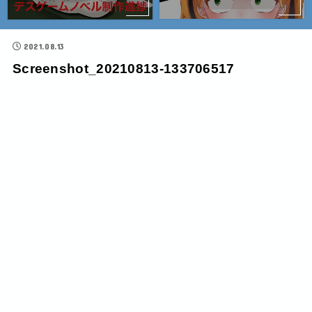
2021.08.13
Screenshot_20210813-133706517