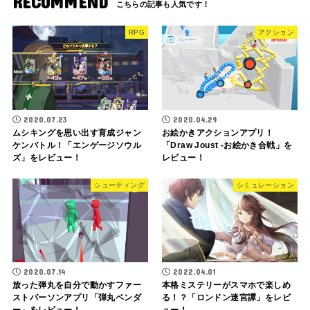
RECOMMEND
RPG
アクション
2020.07.23
2020.04.29
ムシキングを思い出す育成ジャン
お絵かきアクションアプリ！
ケンバトル！「エンゲージソウル
「Draw Joust -お絵かき合戦」を
ズ」をレビュー！
レビュー！
シューティング
シミュレーション
2020.07.14
2022.04.01
放った弾丸を自分で動かすファー
本格ミステリーがスマホで楽しめ
ストパーソンアプリ「弾丸ベンダ
る！？「ロンドン迷宮譚」をレビ