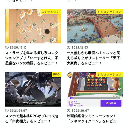
ー」をレビュー！
ュー！
コレクション
シミュレーション
2020.10.10
2021.12.03
ストラップを集める癒し系コレク
一文無しから豪商へ！クスッと笑
ションアプリ「いーすとけん。不
える成り上がりストーリー「天下
思議なパンの物語」をレビュー！
大豪商」をレビュー！
RPG
シミュレーション
2021.09.07
2020.10.07
スマホで超本格RPGがプレイでき
映画館経営シミュレーション！
る「白夜極光」をレビュー！
「シネマタイクーン」をレビュ
ー！