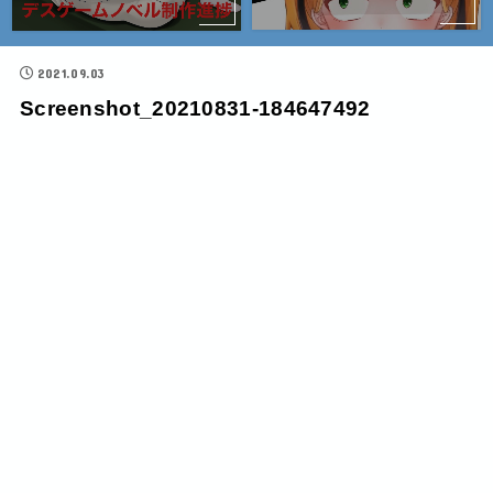
2021.09.03
Screenshot_20210831-184647492