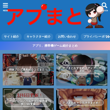
MENU
SEARCH
サイト紹介
キャラクター紹介
お問い合わせ
プライバシーポリ
アプリ、携帯機ゲーム紹介まとめ
アプまとおすすめメディア・サ
姉妹ブログ漫画紹介コミまと！
イト
デスゲームノベルアプリ制作進
アプまとキャラ元ネタまとめ！
捗 3/6更新