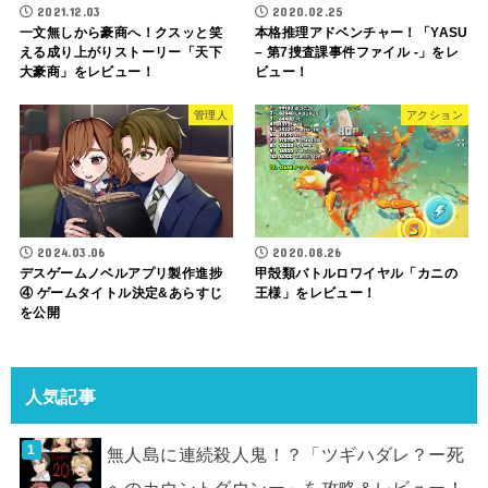
2021.12.03
2020.02.25
一文無しから豪商へ！クスッと笑
本格推理アドベンチャー！「YASU
える成り上がりストーリー「天下
– 第7捜査課事件ファイル -」をレ
大豪商」をレビュー！
ビュー！
管理人
アクション
2024.03.06
2020.08.26
デスゲームノベルアプリ製作進捗
甲殻類バトルロワイヤル「カニの
④ ゲームタイトル決定&あらすじ
王様」をレビュー！
を公開
人気記事
無人島に連続殺人鬼！？「ツギハダレ？ー死
へのカウントダウンー」を攻略＆レビュー！