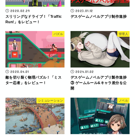
2020.02.29
2023.01.12
スリリングなドライブ！「Traffic
デスゲームノベルアプリ制作進捗
Run!」をレビュー！
パズル
管理人
2020.04.01
2024.01.02
敵を切り裂く物理パズル！「ミス
デスゲームノベルアプリ製作進捗
ター忍者」をレビュー！
③ ゲームルール&キャラ差分を公
開
シミュレーション
ノベル