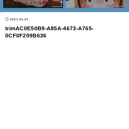
2023.06.29
trimAC0E50B9-A85A-4673-A765-
0CF0F209B636