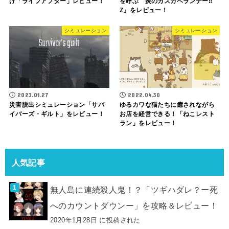
け「ライフアフター」レビュー！
を呼ぶ 炎のカスカベランナー‼︎
Z」をレビュー！
シミュレーション
シミュレーション
2023.01.27
2022.04.30
災害脱出シミュレーション「サバ
ゆるカワな猫たちに癒されながら
イバーズ・ギルト」をレビュー！
お店を経営できる！「ねこレスト
ラン」をレビュー！
人気記事
無人島に連続殺人鬼！？「ツギハダレ？ー死
へのカウントダウンー」を攻略＆レビュー！
2020年1月28日 に投稿された