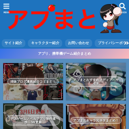
MENU
SEARCH
サイト紹介
キャラクター紹介
お問い合わせ
プライバシーポリ
アプリ、携帯機ゲーム紹介まとめ
アプまとおすすめメディア・サ
姉妹ブログ漫画紹介コミまと！
イト
デスゲームノベルアプリ制作進
アプまとキャラ元ネタまとめ！
捗 3/6更新