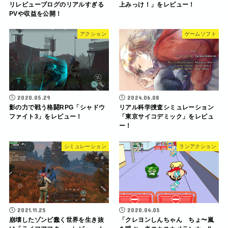
リレビューブログのリアルすぎる
上みっけ！」をレビュー！
PVや収益を公開！
アクション
ゲームソフト
2020.05.29
2024.06.08
影の力で戦う格闘RPG「シャドウ
リアル科学捜査シミュレーション
ファイト3」をレビュー！
「東京サイコデミック」をレビュ
ー！
シミュレーション
ランアクション
2021.11.25
2020.04.05
崩壊したゾンビ蠢く世界を生き抜
「クレヨンしんちゃん ちょ〜嵐