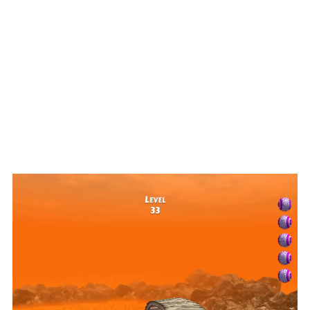
動
画
プ
レ
ー
ヤ