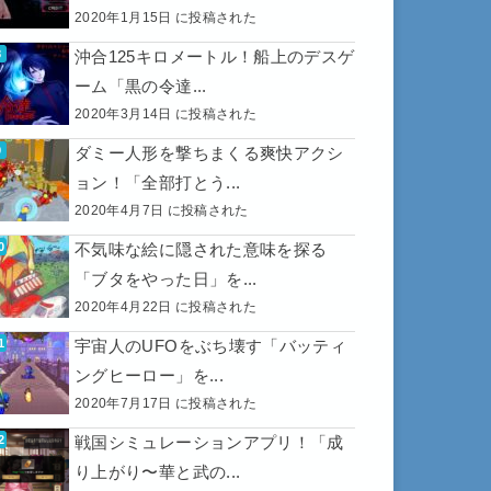
2020年1月15日 に投稿された
沖合125キロメートル！船上のデスゲ
ーム「黒の令達...
2020年3月14日 に投稿された
ダミー人形を撃ちまくる爽快アクシ
ョン！「全部打とう...
2020年4月7日 に投稿された
不気味な絵に隠された意味を探る
「ブタをやった日」を...
2020年4月22日 に投稿された
宇宙人のUFOをぶち壊す「バッティ
ングヒーロー」を...
2020年7月17日 に投稿された
戦国シミュレーションアプリ！「成
り上がり〜華と武の...