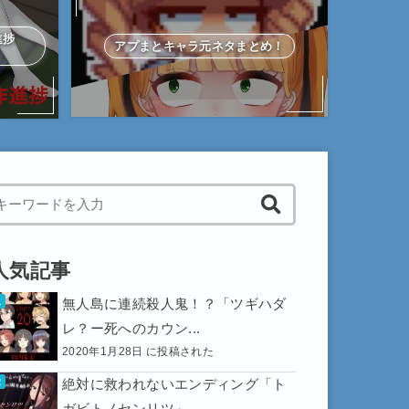
作進捗
アプまとキャラ元ネタまとめ！
hen autocomplete results are available use up and down arrows to 
人気記事
無人島に連続殺人鬼！？「ツギハダ
レ？ー死へのカウン...
2020年1月28日 に投稿された
絶対に救われないエンディング「ト
ガビトノセンリツ」...