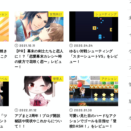
ション
女性向け
シューティング
2021.10.11
2020.04.04
焼き
【PR】幕末の剣士たちと恋人
ゆるい対戦シューティング
たこク
に！？「恋愛幕末カレシ〜時
「スターシュートVS」をレビ
の彼方で花咲く恋〜」レビュ
ュー！
ー！
ノベル
管理人
アクション
2022.01.12
2020.01.30
「ツ
アプまと2周年！ブログ開設
可愛い見た目のハードなアク
ント
秘話や現状やこれからについ
ションでゴールを目指せ「登
ュ
て！！
校DASH！」をレビュー！