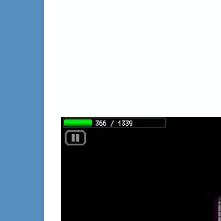
動
画
プ
レ
ー
ヤ
ー