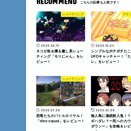
RECOMMEND
シューティング
アク
2020.06.19
2020.10.04
ネコが魚を獲る癒し系シュー
シンプルなポチポチたこ
ティング「モリにゃん」をレ
UFOキャッチャー！「
ビュー！
レ」をレビュー！
シューティング
2020.07.08
2020.03.08
恐竜たちのバトルロイヤル！
無人島に連続殺人鬼！？
「dino squad」をレビュー！
ギハダレ？ー死へのカウ
ダウンー」を攻略＆レビ