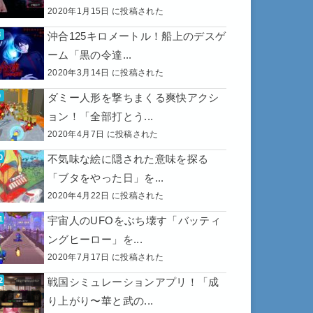
2020年1月15日 に投稿された
沖合125キロメートル！船上のデスゲ
ーム「黒の令達...
2020年3月14日 に投稿された
ダミー人形を撃ちまくる爽快アクシ
ョン！「全部打とう...
2020年4月7日 に投稿された
不気味な絵に隠された意味を探る
「ブタをやった日」を...
2020年4月22日 に投稿された
宇宙人のUFOをぶち壊す「バッティ
ングヒーロー」を...
2020年7月17日 に投稿された
戦国シミュレーションアプリ！「成
り上がり〜華と武の...