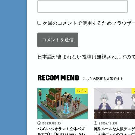
次回のコメントで使用するためブラウザ
日本語が含まれない投稿は無視されますの
RECOMMEND
パズル
2020.02.13
2024.12.20
パズル×ジオラマ！立体パズ
特殊ルールな人狼デスゲ
ルアプリ「Puzzrama」をレ
「人狼ゲェムのフォーヴ