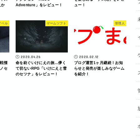
人か
Adventure」をレビュー！
ュー！
ノベル
ゲームソフト
管理人
2020.04.26
2020.02.12
戦慄
命を紡ぐいけにえの旅…儚く
ブログ運営1ヶ月継続！お知
ノセ
て切ないRPG「いけにえと雪
らせと発売が楽しみなゲーム
のセツナ」をレビュー！
を紹介！