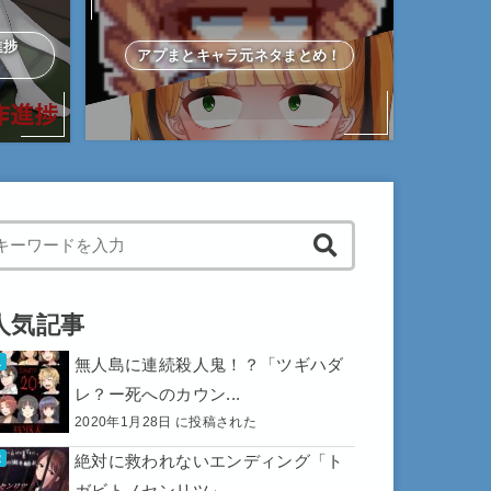
作進捗
アプまとキャラ元ネタまとめ！
hen autocomplete results are available use up and down arrows to 
人気記事
無人島に連続殺人鬼！？「ツギハダ
レ？ー死へのカウン...
2020年1月28日 に投稿された
絶対に救われないエンディング「ト
ガビトノセンリツ」...