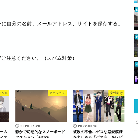
ーに自分の名前、メールアドレス、サイトを保存する。
でご注意ください。（スパム対策）
ノベル
アクション
女性向け
2020.03.28
2022.08.14
ーム
静かで幻想的なスノーボード
複数の不倫…ゲスな恋愛模様
ィス
アクション「Alto’s
を楽しめる「ゲス充」をレビ