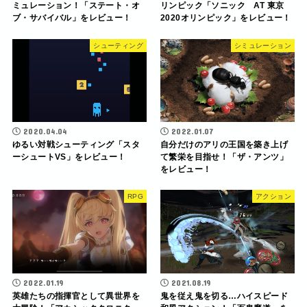
ミュレーション！「ステート・オ
リンピック「ソニック AT 東京
ブ・サバイバル」をレビュー！
2020オリンピック」をレビュー！
シューティング
シミュレーション
2020.04.04
2022.01.07
ゆるい対戦シューティング「スタ
自分だけのアリの王国を築き上げ
ーシュートVS」をレビュー！
て繁栄を目指せ！「ザ・アンツ」
をレビュー！
RPG
アクション
2022.01.19
2021.08.19
英雄たちの指揮官として異世界を
鬼を従え鬼を切る…ハイスピード