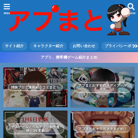
MENU
SEARCH
サイト紹介
キャラクター紹介
お問い合わせ
プライバシーポリ
アプリ、携帯機ゲーム紹介まとめ
アプまとおすすめメディア・サ
姉妹ブログ漫画紹介コミまと！
イト
デスゲームノベルアプリ制作進
アプまとキャラ元ネタまとめ！
捗 3/6更新