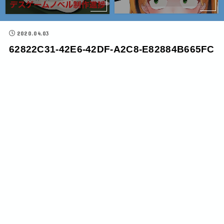
2020.04.03
62822C31-42E6-42DF-A2C8-E82884B665FC