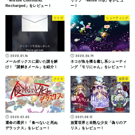
「Missile Command:
リップ -White Trip」をレビュ
Recharged」をレビュー！
ー！
クイズ
シューティング
2020.01.16
2020.06.19
メールボックスに届いた謎を解
ネコが魚を獲る癒し系シューティ
け！「謎解きメール」を紹介！
ング「モリにゃん」をレビュー！
クイズ
放置系
2020.03.05
2021.08.13
運命の選択！「食べないと死ぬ
放置世界と未熟な少女「偽りのア
デラックス」をレビュー！
リス」をレビュー！