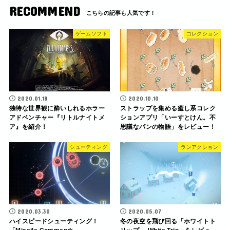
RECOMMEND
ゲームソフト
コレクション
2020.01.18
2020.10.10
独特な世界観に酔いしれるホラー
ストラップを集める癒し系コレク
アドベンチャー『リトルナイトメ
ションアプリ「いーすとけん。不
ア』を紹介！
思議なパンの物語」をレビュー！
シューティング
ランアクション
2020.03.30
2020.05.07
ハイスピードシューティング！
冬の夜空を飛び回る「ホワイトト