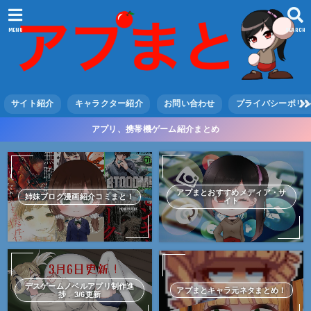
MENU
SEARCH
サイト紹介
キャラクター紹介
お問い合わせ
プライバシーポリ
アプリ、携帯機ゲーム紹介まとめ
アプまとおすすめメディア・サ
姉妹ブログ漫画紹介コミまと！
イト
デスゲームノベルアプリ制作進
アプまとキャラ元ネタまとめ！
捗 3/6更新