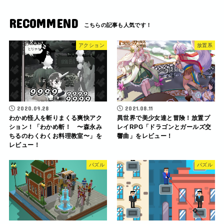
RECOMMEND
アクション
放置系
2020.09.28
2021.08.11
わかめ怪人を斬りまくる爽快アク
異世界で美少女達と冒険！放置プ
ション！「わかめ斬！ 〜森永み
レイRPG「ドラゴンとガールズ交
ちるのわくわくお料理教室〜」を
響曲」をレビュー！
レビュー！
パズル
パズル