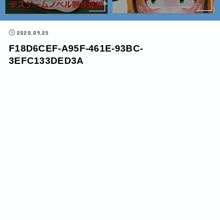
2020.09.25
F18D6CEF-A95F-461E-93BC-
3EFC133DED3A