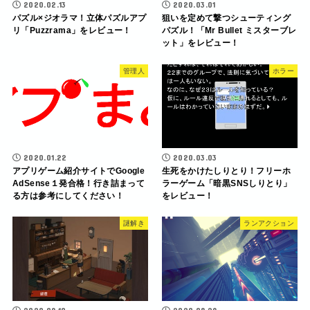
2020.02.13
2020.03.01
パズル×ジオラマ！立体パズルアプ
狙いを定めて撃つシューティング
リ「Puzzrama」をレビュー！
パズル！「Mr Bullet ミスターブレ
ット」をレビュー！
管理人
ホラー
2020.01.22
2020.03.03
アプリゲーム紹介サイトでGoogle
生死をかけたしりとり！フリーホ
AdSense１発合格！行き詰まって
ラーゲーム「暗黒SNSしりとり」
る方は参考にしてください！
をレビュー！
謎解き
ランアクション