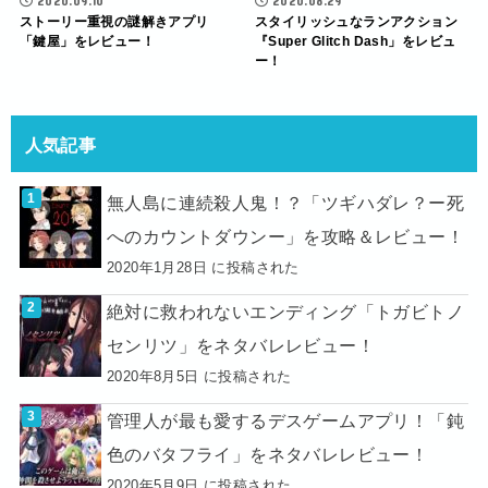
2020.09.10
2020.08.29
ストーリー重視の謎解きアプリ
スタイリッシュなランアクション
「鍵屋」をレビュー！
『Super Glitch Dash」をレビュ
ー！
人気記事
無人島に連続殺人鬼！？「ツギハダレ？ー死
へのカウントダウンー」を攻略＆レビュー！
2020年1月28日 に投稿された
絶対に救われないエンディング「トガビトノ
センリツ」をネタバレレビュー！
2020年8月5日 に投稿された
管理人が最も愛するデスゲームアプリ！「鈍
色のバタフライ」をネタバレレビュー！
2020年5月9日 に投稿された