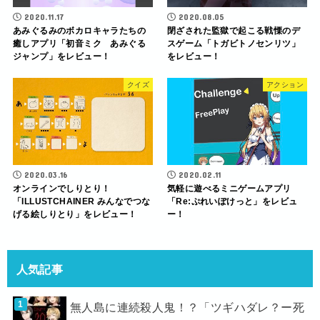
2020.11.17
2020.08.05
あみぐるみのボカロキャラたちの
閉ざされた監獄で起こる戦慄のデ
癒しアプリ「初音ミク あみぐる
スゲーム「トガビトノセンリツ」
ジャンプ」をレビュー！
をレビュー！
クイズ
アクション
2020.03.16
2020.02.11
オンラインでしりとり！
気軽に遊べるミニゲームアプリ
「ILLUSTCHAINER みんなでつな
「Re:ぷれいぽけっと」をレビュ
げる絵しりとり」をレビュー！
ー！
人気記事
無人島に連続殺人鬼！？「ツギハダレ？ー死