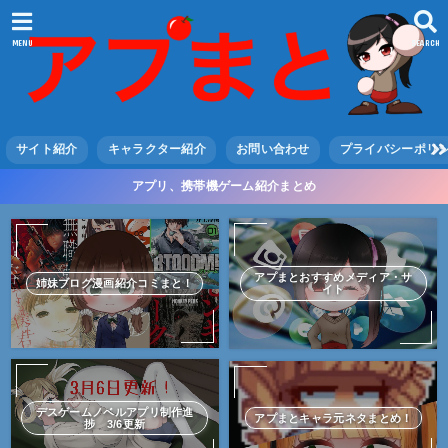
MENU
SEARCH
サイト紹介
キャラクター紹介
お問い合わせ
プライバシーポリ
アプリ、携帯機ゲーム紹介まとめ
アプまとおすすめメディア・サ
姉妹ブログ漫画紹介コミまと！
イト
デスゲームノベルアプリ制作進
アプまとキャラ元ネタまとめ！
捗 3/6更新