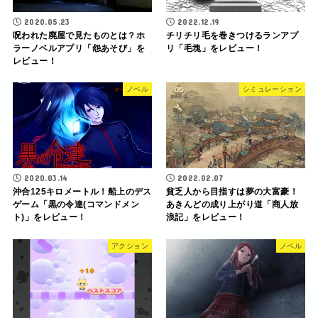
2020.05.23
2022.12.19
呪われた廃屋で見たものとは？ホ
チリチリ毛を巻きつけるランアプ
ラーノベルアプリ「怨あそび」を
リ「毛塊」をレビュー！
レビュー！
ノベル
シミュレーション
2020.03.14
2022.02.07
沖合125キロメートル！船上のデス
貧乏人から目指すは夢の大富豪！
ゲーム「黒の令達(コマンドメン
あきんどの成り上がり道「商人放
ト)」をレビュー！
浪記」をレビュー！
アクション
ノベル