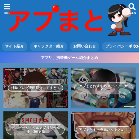
MENU
SEARCH
サイト紹介
キャラクター紹介
お問い合わせ
プライバシーポリ
アプリ、携帯機ゲーム紹介まとめ
アプまとおすすめメディア・サ
姉妹ブログ漫画紹介コミまと！
イト
デスゲームノベルアプリ制作進
アプまとキャラ元ネタまとめ！
捗 3/6更新