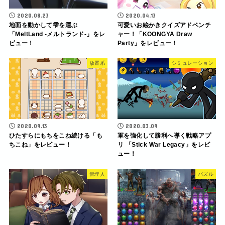
2020.08.23
2020.04.13
地面を動かして雫を運ぶ
可愛いお絵かきクイズアドベンチ
「MeltLand -メルトランド-」をレ
ャー！「KOONGYA Draw
ビュー！
Party」をレビュー！
放置系
シミュレーション
2020.09.13
2020.03.09
ひたすらにもちをこね続ける「も
軍を強化して勝利へ導く戦略アプ
ちこね」をレビュー！
リ 「Stick War Legacy」をレビ
ュー！
管理人
パズル