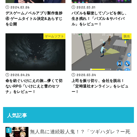
2024.03.06
2022.03.01
デスゲームノベルアプリ製作進捗
パズルを駆使してゾンビを倒し、
④ ゲームタイトル決定&あらすじ
生き残れ！「パズル＆サバイバ
を公開
ル」をレビュー！
ゲームソフト
脱出
2020.04.26
2020.03.04
命を紡ぐいけにえの旅…儚くて切
上司を振り切り、会社を脱出！
ないRPG「いけにえと雪のセツ
「定時退社オンライン」をレビュ
ナ」をレビュー！
ー！
人気記事
無人島に連続殺人鬼！？「ツギハダレ？ー死